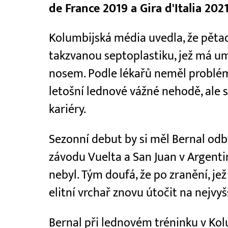
de France 2019 a Gira d'Italia 202
Kolumbijská média uvedla, že pětad
takzvanou septoplastiku, jež má u
nosem. Podle lékařů neměl problé
letošní lednové vážné nehodě, ale s
kariéry.
Sezonní debut by si měl Bernal o
závodu Vuelta a San Juan v Argenti
nebyl. Tým doufá, že po zranění, je
elitní vrchař znovu útočit na nejvyš
Bernal při lednovém tréninku v Kolu