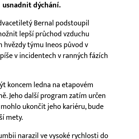
1 usnadnit dýchání.
vacetiletý Bernal podstoupil
možnit lepší průchod vzduchu
m hvězdy týmu Ineos původ v
píše v incidentech v ranných fázích
dbýt koncem ledna na etapovém
ně. Jeho další program zatím určen
ž mohlo ukončit jeho kariéru, bude
ší mety.
mbii narazil ve vysoké rychlosti do