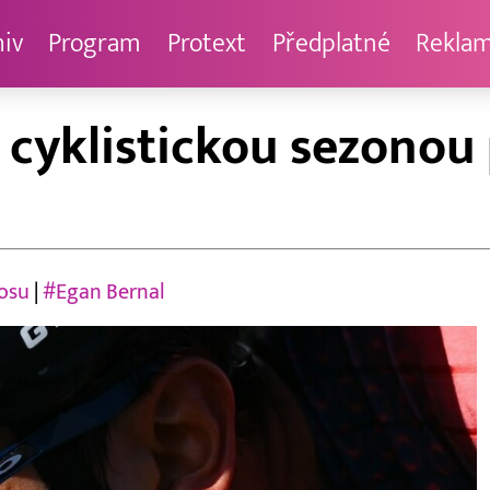
hiv
Program
Protext
Předplatné
Rekla
 cyklistickou sezonou 
osu
|
#Egan Bernal