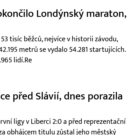
okončilo Londýnský maraton,
 tisíc běžců, nejvíce v historii závodu,
2.195 metrů se vydalo 54.281 startujících.
965 lidí.Re
e před Slávií, dnes porazila
první ligy v Liberci 2:0 a před reprezentační
e za obhájcem titulu zůstal jeho městský