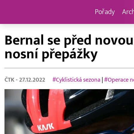
Pořady
Arc
Bernal se před novou
nosní přepážky
ČTK
- 27.12.2022
#Cyklistická sezona
|
#Operace n