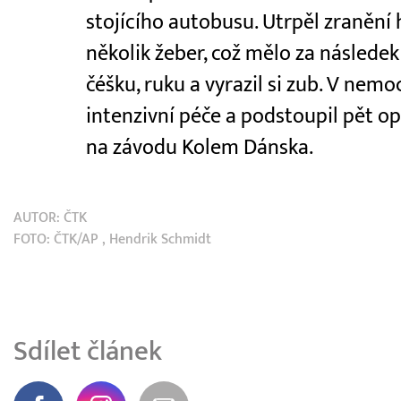
stojícího autobusu. Utrpěl zranění h
několik žeber, což mělo za následek 
čéšku, ruku a vyrazil si zub. V nemo
intenzivní péče a podstoupil pět op
na závodu Kolem Dánska.
AUTOR:
ČTK
FOTO:
ČTK/AP
, Hendrik Schmidt
Sdílet článek