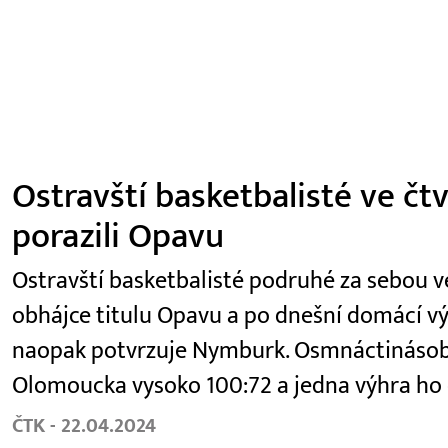
Ostravští basketbalisté ve čt
porazili Opavu
Ostravští basketbalisté podruhé za sebou ve 
obhájce titulu Opavu a po dnešní domácí výhř
naopak potvrzuje Nymburk. Osmnáctinásobn
Olomoucka vysoko 100:72 a jedna výhra ho 
ČTK - 22.04.2024