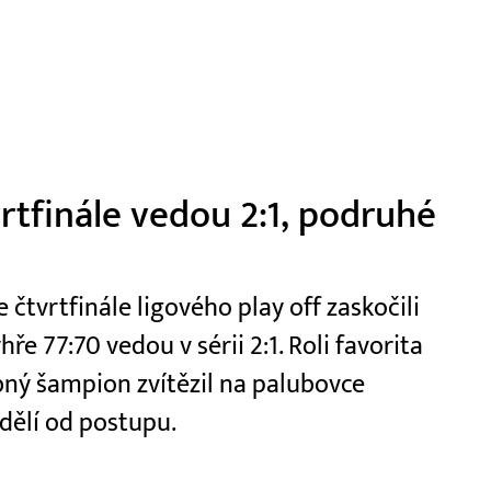
vrtfinále vedou 2:1, podruhé
čtvrtfinále ligového play off zaskočili
e 77:70 vedou v sérii 2:1. Roli favorita
ý šampion zvítězil na palubovce
dělí od postupu.