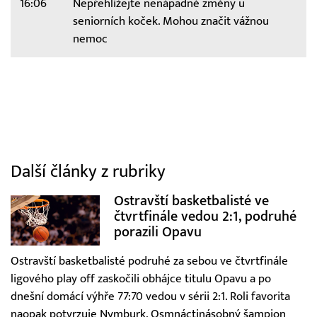
16:06
Nepřehlížejte nenápadné změny u
seniorních koček. Mohou značit vážnou
nemoc
Další články z rubriky
Ostravští basketbalisté ve
čtvrtfinále vedou 2:1, podruhé
porazili Opavu
Ostravští basketbalisté podruhé za sebou ve čtvrtfinále
ligového play off zaskočili obhájce titulu Opavu a po
dnešní domácí výhře 77:70 vedou v sérii 2:1. Roli favorita
naopak potvrzuje Nymburk. Osmnáctinásobný šampion