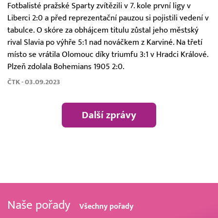
Fotbalisté pražské Sparty zvítězili v 7. kole první ligy v
Liberci 2:0 a před reprezentační pauzou si pojistili vedení v
tabulce. O skóre za obhájcem titulu zůstal jeho městský
rival Slavia po výhře 5:1 nad nováčkem z Karviné. Na třetí
místo se vrátila Olomouc díky triumfu 3:1 v Hradci Králové.
Plzeň zdolala Bohemians 1905 2:0.
ČTK - 03.09.2023
Další zprávy
Naše pořady
Všechny pořady