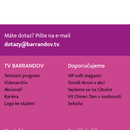
Máte dotaz? Pište na e-mail
dotazy@barrandov.tv
.
TV BARRANDOV
Doporučujeme
Televizní program
VIP svět magazín
Videoarchiv
Tomáš Arsov v akci
Akcionáři
Sejdeme se na Cibulce
Kariéra
Vít Olmer: Den s osobností
Loga ke stažení
SeXoňa