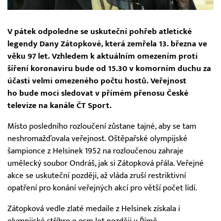
V pátek odpoledne se uskuteční pohřeb atletické
legendy Dany Zátopkové, která zemřela 13. března ve
věku 97 let. Vzhledem k aktuálním omezením proti
šíření koronaviru bude od 15.30 v komorním duchu za
účasti velmi omezeného počtu hostů. Veřejnost
ho bude moci sledovat v přímém přenosu České
televize na kanále ČT Sport.
Místo posledního rozloučení zůstane tajné, aby se tam
neshromažďovala veřejnost. Oštěpařské olympijské
šampionce z Helsinek 1952 na rozloučenou zahraje
umělecký soubor Ondráš, jak si Zátopková přála. Veřejné
akce se uskuteční později, až vláda zruší restriktivní
opatření pro konání veřejných akcí pro větší počet lidí.
Zátopková vedle zlaté medaile z Helsinek získala i
olympijské stříbro o osm let později v Římě.