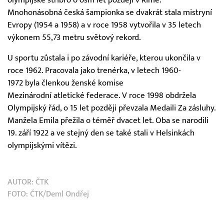
Mnohonásobná česká šampionka se dvakrát stala mistryní
Evropy (1954 a 1958) a v roce 1958 vytvořila v 35 letech
výkonem 55,73 metru světový rekord.
U sportu zůstala i po závodní kariéře, kterou ukončila v
roce 1962. Pracovala jako trenérka, v letech 1960-
1972 byla členkou ženské komise
Mezinárodní atletické federace. V roce 1998 obdržela
Olympijský řád, o 15 let později převzala Medaili Za zásluhy.
Manžela Emila přežila o téměř dvacet let. Oba se narodili
19. září 1922 a ve stejný den se také stali v Helsinkách
olympijskými vítězi.
AUTOR:
ČTK
FOTO: ČTK/Deml Ondřej