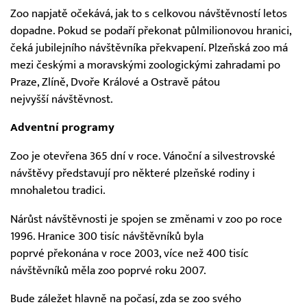
Zoo napjatě očekává, jak to s celkovou návštěvností letos
dopadne. Pokud se podaří překonat půlmilionovou hranici,
čeká jubilejního návštěvníka překvapení. Plzeňská zoo má
mezi českými a moravskými zoologickými zahradami po
Praze, Zlíně, Dvoře Králové a Ostravě pátou
nejvyšší návštěvnost.
Adventní programy
Zoo je otevřena 365 dní v roce. Vánoční a silvestrovské
návštěvy představují pro některé plzeňské rodiny i
mnohaletou tradici.
Nárůst návštěvnosti je spojen se změnami v zoo po roce
1996. Hranice 300 tisíc návštěvníků byla
poprvé překonána v roce 2003, více než 400 tisíc
návštěvníků měla zoo poprvé roku 2007.
Bude záležet hlavně na počasí, zda se zoo svého