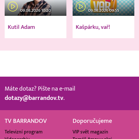
09.08.2026 10:20
09.08.2026 09:55
Kutil Adam
Kašpárku, vař!
Máte dotaz? Pište na e-mail
dotazy@barrandov.tv
.
TV BARRANDOV
Doporučujeme
Televizní program
VIP svět magazín