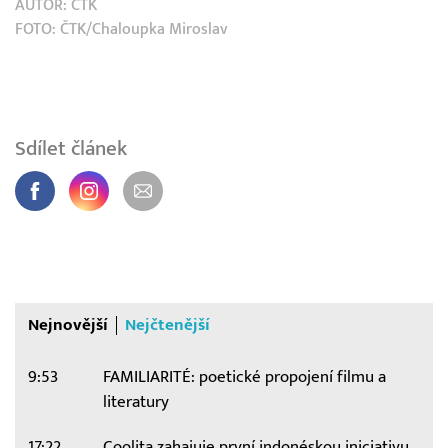
AUTOR:
ČTK
FOTO: ČTK/Chaloupka Miroslav
Sdílet článek
Nejnovější
Nejčtenější
9:53
FAMILIARITÉ: poetické propojení filmu a
literatury
17:22
Coolita zahajuje první indonéskou iniciativu