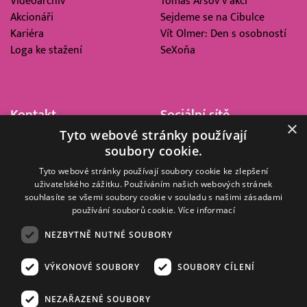
Videoarchiv
Tomáš Arsov v akci
Akcionáři
Sejdeme se na Cibulce
Kariéra
Vít Olmer: Den s osobností
Loga ke stažení
SeXoňa
Kontakt
Sociální sítě
×
Tyto webové stránky používají
Barrandov Televizní Studio,
soubory cookie.
a.s.
Kříženeckého nám. 322
Tyto webové stránky používají soubory cookie ke zlepšení
uživatelského zážitku. Používáním našich webových stránek
152 00 Praha 5
souhlasíte se všemi soubory cookie v souladu s našimi zásadami
IČ 416 93 311
používání souborů cookie.
Více informací
dotazy@barrandov.tv
NEZBYTNĚ NUTNÉ SOUBORY
VÝKONOVÉ SOUBORY
SOUBORY CÍLENÍ
© 2008–2026 EMPRESA MEDIA, a.s. Všechna práva vyhrazena.
Kompletní pravidla využívání obsahu webu
najdete ZDE
.
NEZAŘAZENÉ SOUBORY
Zásady ochrany osobních a dalších zpracovávaných údajů
.