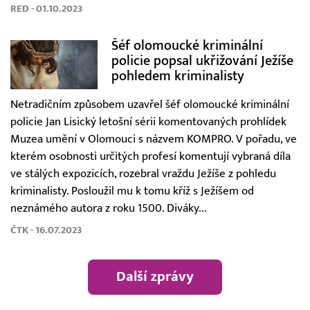
RED - 01.10.2023
Šéf olomoucké kriminální
policie popsal ukřižování Ježíše
pohledem kriminalisty
Netradičním způsobem uzavřel šéf olomoucké kriminální
policie Jan Lisický letošní sérii komentovaných prohlídek
Muzea umění v Olomouci s názvem KOMPRO. V pořadu, ve
kterém osobnosti určitých profesí komentují vybraná díla
ve stálých expozicích, rozebral vraždu Ježíše z pohledu
kriminalisty. Posloužil mu k tomu kříž s Ježíšem od
neznámého autora z roku 1500. Diváky...
ČTK - 16.07.2023
Další zprávy