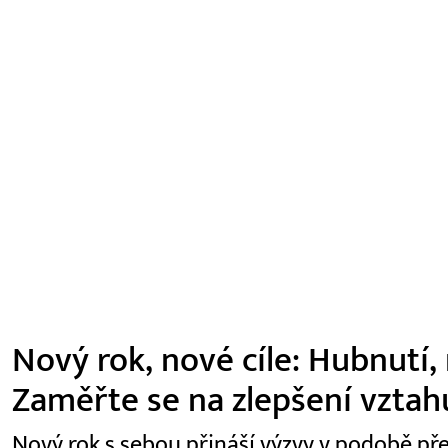
Nový rok, nové cíle: Hubnutí, 
Zaměřte se na zlepšení vztah
Nový rok s sebou přináší výzvy v podobě př