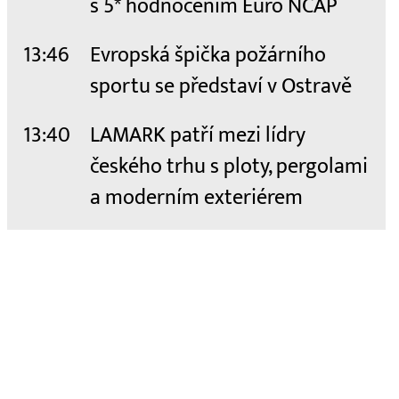
s 5* hodnocením Euro NCAP
13:46
Evropská špička požárního
sportu se představí v Ostravě
13:40
LAMARK patří mezi lídry
českého trhu s ploty, pergolami
a moderním exteriérem