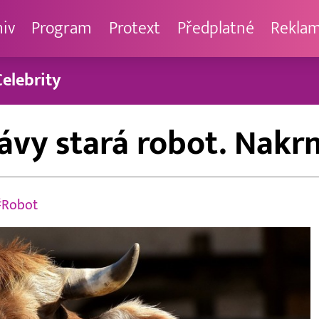
hiv
Program
Protext
Předplatné
Rekla
Celebrity
rávy stará robot. Nakrm
#Robot