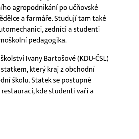
ího agropodnikání po učňovské
ědělce a farmáře. Studují tam také
automechanici, zedníci a studenti
imoškolní pedagogika.
kolství Ivany Bartošové (KDU-ČSL)
 statkem, který kraj z obchodní
dní školu. Statek se postupně
 restaurací, kde studenti vaří a