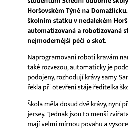
studentům Střední odborné školy 
Horšovském Týně na Domažlicku. 
školním statku v nedalekém Horš
automatizovaná a robotizovaná st
nejmodernější péči o skot.
Naprogramovaní roboti kravám nam
také rozvezou, automaticky je podo
podojeny, rozhodují krávy samy. Sam
řekla při otevření stáje ředitelka š
Škola měla dosud dvě krávy, nyní p
jersey. "Jednak jsou to menší zvířat
mají velmi mírnou povahu a vysoce