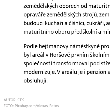
zemědělských oborech od maturitn
opraváře zemědělských strojů, zem
budoucí kuchaři a číšníci, cukráři, 
maturitního oboru předškolní a m
Podle hejtmanovy náměstkyně pro š
byl areál v Horšově prvním školním
společnosti transformoval pod stře
modernizuje. V areálu je i penzion s
obsluhují.
AUTOR:
ČTK
FOTO: Pixabay.com/Alexas_Fotos