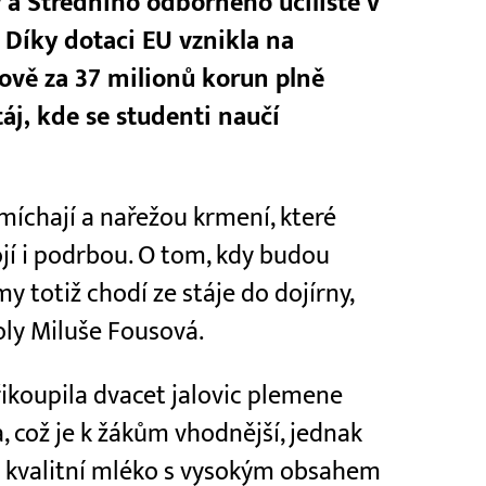
a Středního odborného učiliště v
Díky dotaci EU vznikla na
ově za 37 milionů korun plně
áj, kde se studenti naučí
íchají a nařežou krmení, které
jí i podrbou. O tom, kdy budou
y totiž chodí ze stáje do dojírny,
koly Miluše Fousová.
řikoupila dvacet jalovic plemene
a, což je k žákům vhodnější, jednak
 kvalitní mléko s vysokým obsahem