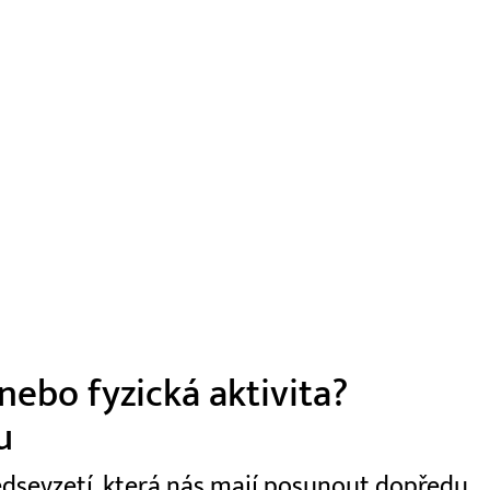
nebo fyzická aktivita?
u
edsevzetí, která nás mají posunout dopředu