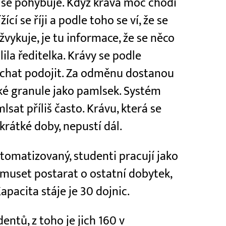
oc se pohybuje. Když kráva moc chodí
ící se říji a podle toho se ví, že se
vykuje, je tu informace, že se něco
ila ředitelka. Krávy se podle
echat podojit. Za odměnu dostanou
é granule jako pamlsek. Systém
mlsat příliš často. Krávu, která se
rátké doby, nepustí dál.
utomatizovaný, studenti pracují jako
 muset postarat o ostatní dobytek,
Kapacita stáje je 30 dojnic.
ntů, z toho je jich 160 v