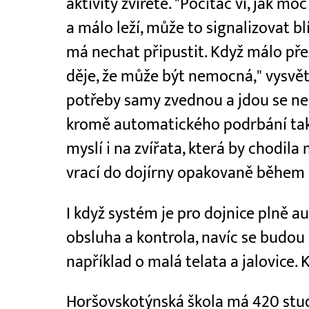
aktivity zvířete. "Počítač ví, jak m
a málo leží, může to signalizovat blíž
má nechat připustit. Když málo přež
děje, že může být nemocná," vysvětl
potřeby samy zvednou a jdou se n
kromě automatického podrbání tak
myslí i na zvířata, která by chodila 
vrací do dojírny opakovaně během k
I když systém je pro dojnice plně a
obsluha a kontrola, navíc se budou
například o malá telata a jalovice. 
Horšovskotýnská škola má 420 stude