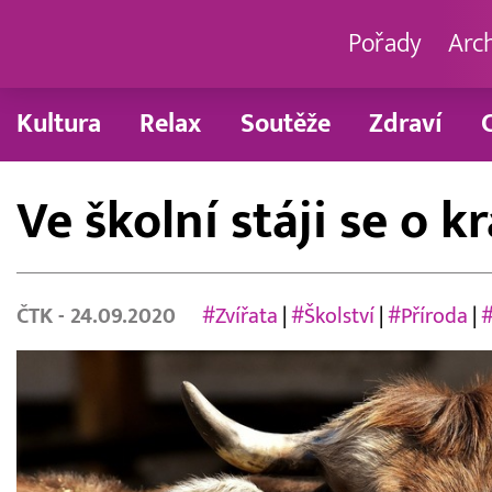
Pořady
Arc
Kultura
Relax
Soutěže
Zdraví
Ve školní stáji se o k
ČTK
- 24.09.2020
#Zvířata
|
#Školství
|
#Příroda
|