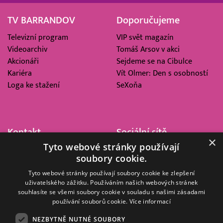
TV BARRANDOV
Doporučujeme
Televizní program
VIP svět magazín
Videoarchiv
Tomáš Arsov v akci
Akcionáři
Sejdeme se na Cibulce
Kariéra
Vít Olmer: Den s osobností
Loga ke stažení
SeXoňa
Kontakt
Sociální sítě
×
Tyto webové stránky používají
Barrandov Televizní Studio,
soubory cookie.
a.s.
Kříženeckého nám. 322
Tyto webové stránky používají soubory cookie ke zlepšení
uživatelského zážitku. Používáním našich webových stránek
152 00 Praha 5
souhlasíte se všemi soubory cookie v souladu s našimi zásadami
IČ 416 93 311
používání souborů cookie.
Více informací
dotazy@barrandov.tv
NEZBYTNĚ NUTNÉ SOUBORY