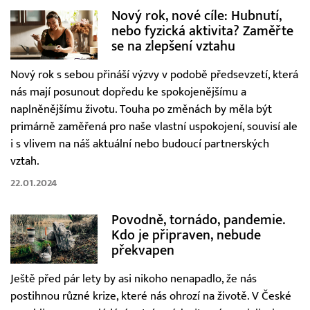
Nový rok, nové cíle: Hubnutí,
nebo fyzická aktivita? Zaměřte
se na zlepšení vztahu
Nový rok s sebou přináší výzvy v podobě předsevzetí, která
nás mají posunout dopředu ke spokojenějšímu a
naplněnějšímu životu. Touha po změnách by měla být
primárně zaměřená pro naše vlastní uspokojení, souvisí ale
i s vlivem na náš aktuální nebo budoucí partnerských
vztah.
22.01.2024
Povodně, tornádo, pandemie.
Kdo je připraven, nebude
překvapen
Ještě před pár lety by asi nikoho nenapadlo, že nás
postihnou různé krize, které nás ohrozí na životě. V České