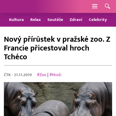
Navigace
Kultura
Relax
Soutěže
Zdraví
Celebrity
Nový přírůstek v pražské zoo. Z
Francie přicestoval hroch
Tchéco
ČTK
- 21.11.2019
#Zoo
|
#Hroši