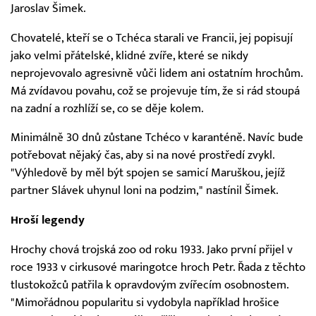
Jaroslav Šimek.
Chovatelé, kteří se o Tchéca starali ve Francii, jej popisují
jako velmi přátelské, klidné zvíře, které se nikdy
neprojevovalo agresivně vůči lidem ani ostatním hrochům.
Má zvídavou povahu, což se projevuje tím, že si rád stoupá
na zadní a rozhlíží se, co se děje kolem.
Minimálně 30 dnů zůstane Tchéco v karanténě. Navíc bude
potřebovat nějaký čas, aby si na nové prostředí zvykl.
"Výhledově by měl být spojen se samicí Maruškou, jejíž
partner Slávek uhynul loni na podzim," nastínil Šimek.
Hroší legendy
Hrochy chová trojská zoo od roku 1933. Jako první přijel v
roce 1933 v cirkusové maringotce hroch Petr. Řada z těchto
tlustokožců patřila k opravdovým zvířecím osobnostem.
"Mimořádnou popularitu si vydobyla například hrošice