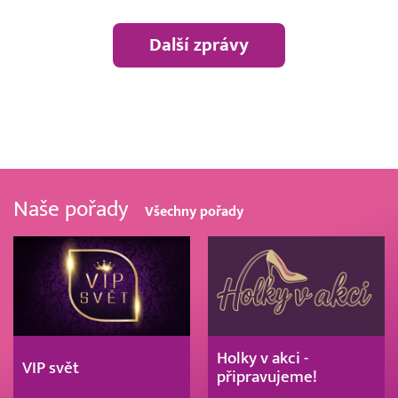
Další zprávy
Naše pořady
Všechny pořady
Holky v akci -
VIP svět
připravujeme!