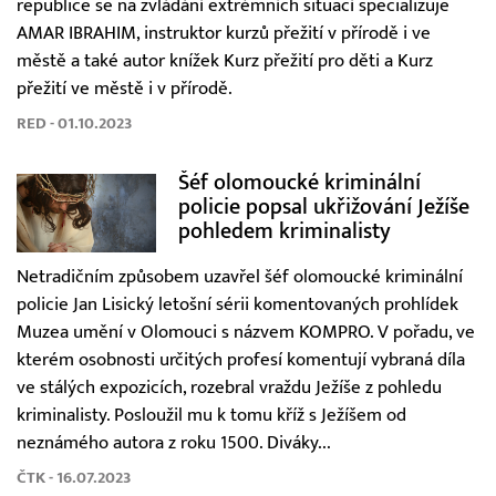
republice se na zvládání extrémních situací specializuje
AMAR IBRAHIM, instruktor kurzů přežití v přírodě i ve
městě a také autor knížek Kurz přežití pro děti a Kurz
přežití ve městě i v přírodě.
RED - 01.10.2023
Šéf olomoucké kriminální
policie popsal ukřižování Ježíše
pohledem kriminalisty
Netradičním způsobem uzavřel šéf olomoucké kriminální
policie Jan Lisický letošní sérii komentovaných prohlídek
Muzea umění v Olomouci s názvem KOMPRO. V pořadu, ve
kterém osobnosti určitých profesí komentují vybraná díla
ve stálých expozicích, rozebral vraždu Ježíše z pohledu
kriminalisty. Posloužil mu k tomu kříž s Ježíšem od
neznámého autora z roku 1500. Diváky...
ČTK - 16.07.2023