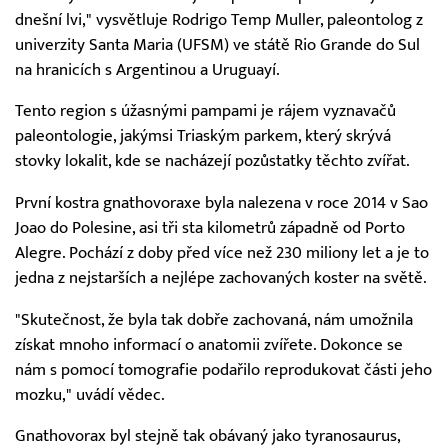
dnešní lvi," vysvětluje Rodrigo Temp Muller, paleontolog z
univerzity Santa Maria (UFSM) ve státě Rio Grande do Sul
na hranicích s Argentinou a Uruguayí.
Tento region s úžasnými pampami je rájem vyznavačů
paleontologie, jakýmsi Triaským parkem, který skrývá
stovky lokalit, kde se nacházejí pozůstatky těchto zvířat.
První kostra gnathovoraxe byla nalezena v roce 2014 v Sao
Joao do Polesine, asi tři sta kilometrů západně od Porto
Alegre. Pochází z doby před více než 230 miliony let a je to
jedna z nejstarších a nejlépe zachovaných koster na světě.
"Skutečnost, že byla tak dobře zachovaná, nám umožnila
získat mnoho informací o anatomii zvířete. Dokonce se
nám s pomocí tomografie podařilo reprodukovat části jeho
mozku," uvádí vědec.
Gnathovorax byl stejně tak obávaný jako tyranosaurus,