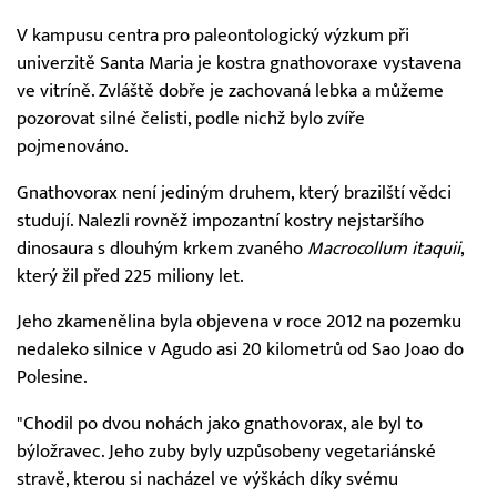
V kampusu centra pro paleontologický výzkum při
univerzitě Santa Maria je kostra gnathovoraxe vystavena
ve vitríně. Zvláště dobře je zachovaná lebka a můžeme
pozorovat silné čelisti, podle nichž bylo zvíře
pojmenováno.
Gnathovorax není jediným druhem, který brazilští vědci
studují. Nalezli rovněž impozantní kostry nejstaršího
dinosaura s dlouhým krkem zvaného
Macrocollum itaquii
,
který žil před 225 miliony let.
Jeho zkamenělina byla objevena v roce 2012 na pozemku
nedaleko silnice v Agudo asi 20 kilometrů od Sao Joao do
Polesine.
"Chodil po dvou nohách jako gnathovorax, ale byl to
býložravec. Jeho zuby byly uzpůsobeny vegetariánské
stravě, kterou si nacházel ve výškách díky svému