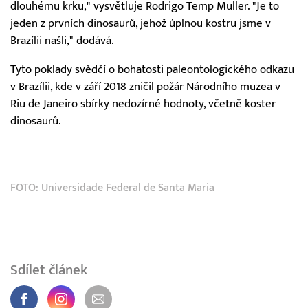
dlouhému krku," vysvětluje Rodrigo Temp Muller. "Je to
jeden z prvních dinosaurů, jehož úplnou kostru jsme v
Brazílii našli," dodává.
Tyto poklady svědčí o bohatosti paleontologického odkazu
v Brazílii, kde v září 2018 zničil požár Národního muzea v
Riu de Janeiro sbírky nedozírné hodnoty, včetně koster
dinosaurů.
FOTO: Universidade Federal de Santa Maria
Sdílet článek