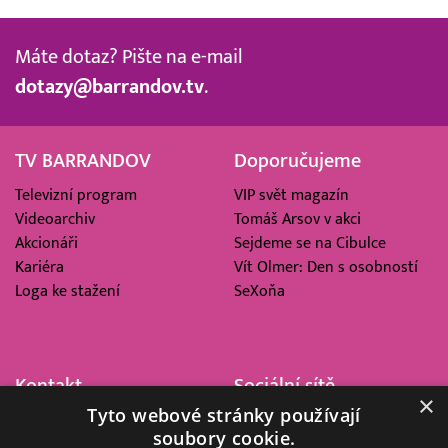
Máte dotaz? Pište na e-mail
dotazy@barrandov.tv
.
TV BARRANDOV
Doporučujeme
Televizní program
VIP svět magazín
Videoarchiv
Tomáš Arsov v akci
Akcionáři
Sejdeme se na Cibulce
Kariéra
Vít Olmer: Den s osobností
Loga ke stažení
SeXoňa
Kontakt
Sociální sítě
×
Tyto webové stránky používají
Barrandov Televizní Studio,
soubory cookie.
a.s.