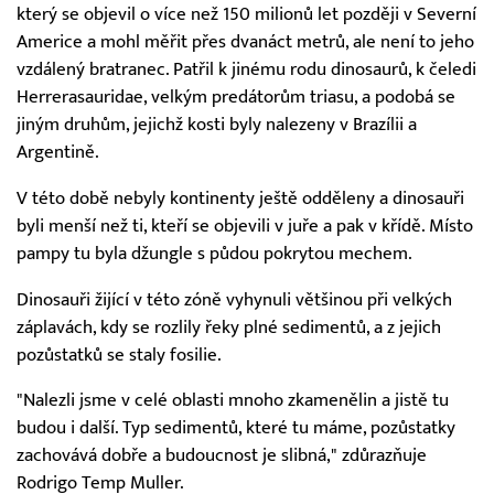
který se objevil o více než 150 milionů let později v Severní
Americe a mohl měřit přes dvanáct metrů, ale není to jeho
vzdálený bratranec. Patřil k jinému rodu dinosaurů, k čeledi
Herrerasauridae, velkým predátorům triasu, a podobá se
jiným druhům, jejichž kosti byly nalezeny v Brazílii a
Argentině.
V této době nebyly kontinenty ještě odděleny a dinosauři
byli menší než ti, kteří se objevili v juře a pak v křídě. Místo
pampy tu byla džungle s půdou pokrytou mechem.
Dinosauři žijící v této zóně vyhynuli většinou při velkých
záplavách, kdy se rozlily řeky plné sedimentů, a z jejich
pozůstatků se staly fosilie.
"Nalezli jsme v celé oblasti mnoho zkamenělin a jistě tu
budou i další. Typ sedimentů, které tu máme, pozůstatky
zachovává dobře a budoucnost je slibná," zdůrazňuje
Rodrigo Temp Muller.