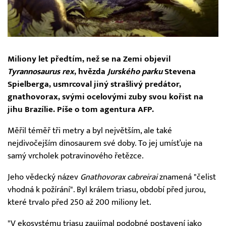
Miliony let předtím, než se na Zemi objevil
Tyrannosaurus rex
, hvězda
Jurského parku
Stevena
Spielberga, usmrcoval jiný strašlivý predátor,
gnathovorax, svými ocelovými zuby svou kořist na
jihu Brazílie. Píše o tom agentura AFP.
Měřil téměř tři metry a byl největším, ale také
nejdivočejším dinosaurem své doby. To jej umísťuje na
samý vrcholek potravinového řetězce.
Jeho vědecký název
Gnathovorax cabreirai
znamená "čelist
vhodná k požírání". Byl králem triasu, období před jurou,
které trvalo před 250 až 200 miliony let.
"V ekosystému triasu zaujímal podobné postavení jako