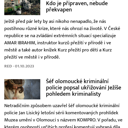
Kdo je připraven, nebude
překvapen
Ještě před pár lety by asi nikoho nenapadlo, že nás
postihnou různé krize, které nás ohrozí na životě. V České
republice se na zvládání extrémních situací specializuje
AMAR IBRAHIM, instruktor kurzů přežití v přírodě i ve
městě a také autor knížek Kurz přežití pro děti a Kurz
přežití ve městě i v přírodě.
RED - 01.10.2023
Šéf olomoucké kriminální
policie popsal ukřižování Ježíše
pohledem kriminalisty
Netradičním způsobem uzavřel šéf olomoucké kriminální
policie Jan Lisický letošní sérii komentovaných prohlídek
Muzea umění v Olomouci s názvem KOMPRO. V pořadu, ve
kterém osobnosti určitých profesí komentují vybraná díla