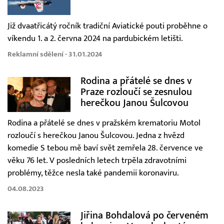
Již dvaatřicátý ročník tradiční Aviatické pouti proběhne o
víkendu 1. a 2. června 2024 na pardubickém letišti.
Reklamní sdělení - 31.01.2024
Rodina a přátelé se dnes v
Praze rozloučí se zesnulou
herečkou Janou Šulcovou
Rodina a přátelé se dnes v pražském krematoriu Motol
rozloučí s herečkou Janou Šulcovou. Jedna z hvězd
komedie S tebou mě baví svět zemřela 28. července ve
věku 76 let. V posledních letech trpěla zdravotními
problémy, těžce nesla také pandemii koronaviru.
04.08.2023
Jiřina Bohdalová po červeném