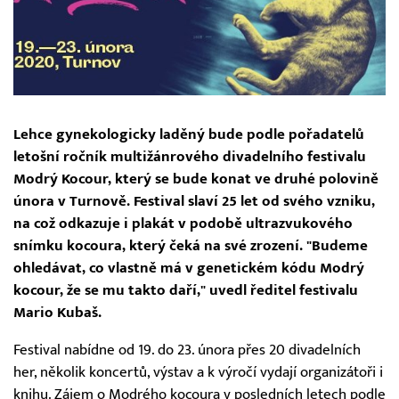
Lehce gynekologicky laděný bude podle pořadatelů
letošní ročník multižánrového divadelního festivalu
Modrý Kocour, který se bude konat ve druhé polovině
února v Turnově. Festival slaví 25 let od svého vzniku,
na což odkazuje i plakát v podobě ultrazvukového
snímku kocoura, který čeká na své zrození. "Budeme
ohledávat, co vlastně má v genetickém kódu Modrý
kocour, že se mu takto daří," uvedl ředitel festivalu
Mario Kubaš.
Festival nabídne od 19. do 23. února přes 20 divadelních
her, několik koncertů, výstav a k výročí vydají organizátoři i
knihu. Zájem o Modrého kocoura v posledních letech podle