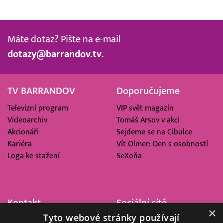
Máte dotaz? Pište na e-mail
dotazy@barrandov.tv
.
TV BARRANDOV
Doporučujeme
Televizní program
VIP svět magazín
Videoarchiv
Tomáš Arsov v akci
Akcionáři
Sejdeme se na Cibulce
Kariéra
Vít Olmer: Den s osobností
Loga ke stažení
SeXoňa
Kontakt
Sociální sítě
×
Tyto webové stránky používají
Barrandov Televizní Studio,