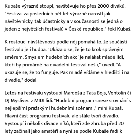
Kubaše výrazně stoupl, navštěvuje ho přes 2000 diváků.
"Festival za posledních pět let výrazně narostl jak
návštěvnicky, tak účastnicky a v současnosti se jedná o
jeden z největších festivalů v České republice," řekl Kubaš.
K rostoucí návštěvnosti podle něj pomáhá to, že součástí
festivalu je i hudba. "Ukázalo se, že je to krok správným
směrem. Smyslem hudebních akcí je nalákat mladé lidi,
kteří by primárně na divadelní festival nešli," uvedl. "A
ukazuje se, že to funguje. Pak mladé vídáme v hledišti i na
divadle," dodal.
Letos na festivalu vystoupí Mardoša z Tata Bojs, Ventolin či
DJ Myslivec z MIDI lidi. "Hudební program snese srovnání s
nejlepšími pražskými hudebními scénami," míní Kubaš.
Hlavní část programu festivalu ale stále tvoří divadlo.
Vystoupí i několik divadelníků, kteří zde zhruba před 20
lety začínali jako amatéři a nyní se podle Kubaše řadí k