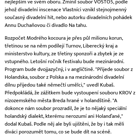
nejlepším ve svém oboru. Zmínil soubor VOSTO5, podle
jehož divadelní inscenace Vlastníci vznikl stejnojmenný
současný divadelní hit, nebo autorku divadelních pohádek
Annu Duchaňovou či divadlo Na tahu.
Rozpočet Modrého kocoura je přes půl milionu korun,
třetinou se na něm podílejí Turnov, Liberecký kraj a
ministerstvo kultury, ze třetiny sponzoři a zbytek je ze
vstupného. Letošní ročník festivalu bude mezinárodní.
Program bude dvojjazyčný, i v angličtině. "Přijede soubor z
Holandska, soubor z Polska a na mezinárodní divadelní
dílnu přijedou také němečtí umělci," uvedl Kubaš.
Předpokládá, že zážitkem bude vystoupení souboru KROV z
nizozemského města Breda hrané v holandštině. "A
dokonce nám soubor prozradil, že je to nějaký speciální
holandský dialekt, kterému nerozumí ani Holanďané,"
dodal Kubaš. Podle něj ale byli ujištěni, že by i tak měli
diváci porozumět tomu, co se bude dít na scéně.