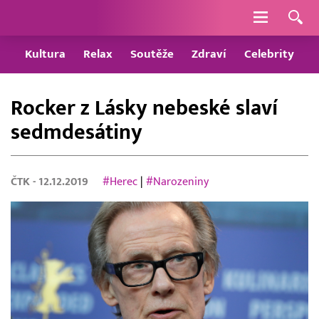
Navigace
Kultura
Relax
Soutěže
Zdraví
Celebrity
Rocker z Lásky nebeské slaví
sedmdesátiny
ČTK
- 12.12.2019
#Herec
|
#Narozeniny