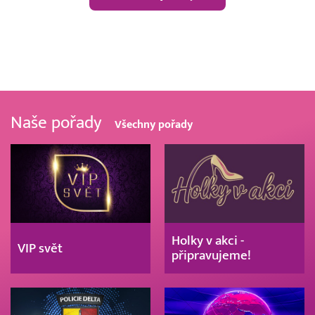
Naše pořady
Všechny pořady
Holky v akci -
VIP svět
připravujeme!