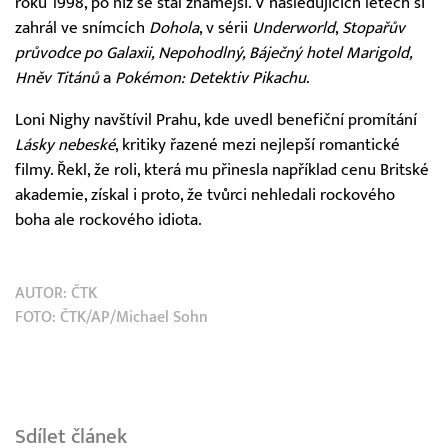
roku 1998, po níž se stal známější. V následujících letech si
zahrál ve snímcích
Dohola
, v sérii
Underworld
,
Stopařův
průvodce po Galaxii, Nepohodlný, Báječný hotel Marigold,
Hněv Titánů
a
Pokémon: Detektiv Pikachu
.
Loni Nighy navštívil Prahu, kde uvedl benefiční promítání
Lásky nebeské
, kritiky řazené mezi nejlepší romantické
filmy. Řekl, že roli, která mu přinesla například cenu Britské
akademie, získal i proto, že tvůrci nehledali rockového
boha ale rockového idiota.
AUTOR:
ČTK
FOTO: ČTK/AP/Michael Sohn
Sdílet článek