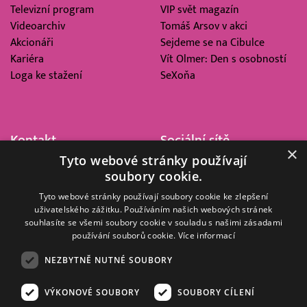
Televizní program
VIP svět magazín
Videoarchiv
Tomáš Arsov v akci
Akcionáři
Sejdeme se na Cibulce
Kariéra
Vít Olmer: Den s osobností
Loga ke stažení
SeXoňa
Kontakt
Sociální sítě
×
Tyto webové stránky používají
Barrandov Televizní Studio,
soubory cookie.
a.s.
Kříženeckého nám. 322
Tyto webové stránky používají soubory cookie ke zlepšení
uživatelského zážitku. Používáním našich webových stránek
152 00 Praha 5
souhlasíte se všemi soubory cookie v souladu s našimi zásadami
IČ 416 93 311
používání souborů cookie.
Více informací
dotazy@barrandov.tv
NEZBYTNĚ NUTNÉ SOUBORY
VÝKONOVÉ SOUBORY
SOUBORY CÍLENÍ
© 2008–2026 EMPRESA MEDIA, a.s. Všechna práva vyhrazena.