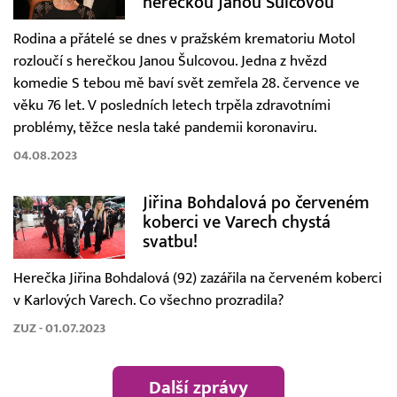
herečkou Janou Šulcovou
Rodina a přátelé se dnes v pražském krematoriu Motol
rozloučí s herečkou Janou Šulcovou. Jedna z hvězd
komedie S tebou mě baví svět zemřela 28. července ve
věku 76 let. V posledních letech trpěla zdravotními
problémy, těžce nesla také pandemii koronaviru.
04.08.2023
Jiřina Bohdalová po červeném
koberci ve Varech chystá
svatbu!
Herečka Jiřina Bohdalová (92) zazářila na červeném koberci
v Karlových Varech. Co všechno prozradila?
ZUZ - 01.07.2023
Další zprávy