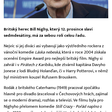
Britský herec Bill Nighy, který 12. prosince slaví
sedmdesátiny, má za sebou rolí celou řadu.
Nejvíc si jej diváci asi vybavují jako výstředního rockera z
vánoční komedie
Láska nebeská
, která v roce 2004 získala
ocenění Empire Award pro nejlepší britský film. Nighy si
zahrál i v
Pirátech z Karibiku
, kde ztvárnil kapitána Davyho
Jonese z lodi Bludný Holanďan, či v Harry Potterovi, v němž
byl ministrem kouzel Rufusem Brouskem.
Rodák z britského Caterhamu (1949) pracoval zpočátku
hlavně pro divadlo (exceloval v Čechovových hrách, zajímal
se o moderní drama), rozhlas a televizi. Ve filmu byla pro
Nighyho přelomem komedie
Still Crazy
-
Pořád naplno
z