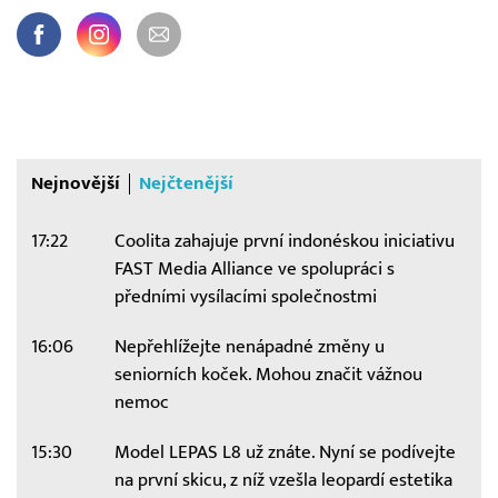
Nejnovější
Nejčtenější
17:22
Coolita zahajuje první indonéskou iniciativu
FAST Media Alliance ve spolupráci s
předními vysílacími společnostmi
16:06
Nepřehlížejte nenápadné změny u
seniorních koček. Mohou značit vážnou
nemoc
15:30
Model LEPAS L8 už znáte. Nyní se podívejte
na první skicu, z níž vzešla leopardí estetika