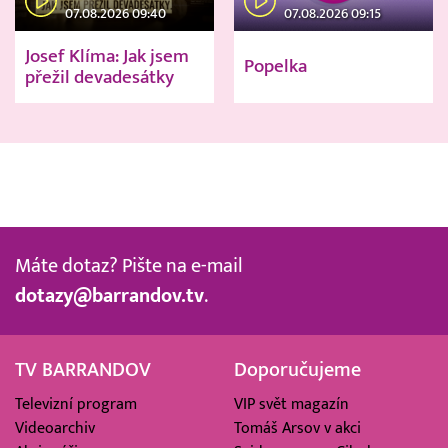
07.08.2026 09:40
07.08.2026 09:15
Josef Klíma: Jak jsem
Popelka
přežil devadesátky
Máte dotaz? Pište na e-mail
dotazy@barrandov.tv
.
TV BARRANDOV
Doporučujeme
Televizní program
VIP svět magazín
Videoarchiv
Tomáš Arsov v akci