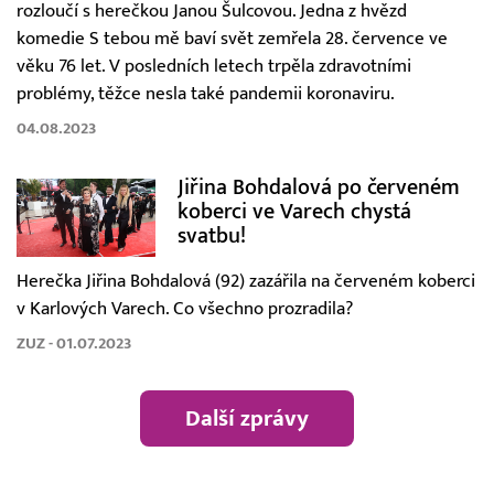
rozloučí s herečkou Janou Šulcovou. Jedna z hvězd
komedie S tebou mě baví svět zemřela 28. července ve
věku 76 let. V posledních letech trpěla zdravotními
problémy, těžce nesla také pandemii koronaviru.
04.08.2023
Jiřina Bohdalová po červeném
koberci ve Varech chystá
svatbu!
Herečka Jiřina Bohdalová (92) zazářila na červeném koberci
v Karlových Varech. Co všechno prozradila?
ZUZ - 01.07.2023
Další zprávy