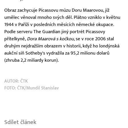
Obraz zachycuje Picassovu múzu Doru Maarovou, jíž
umělec věnoval mnoho svých děl. Plátno vzniklo v květnu
1944 v Paříži v posledních měsících německé okupace.
Podle serveru The Guardian jiný portrét Picassovy
přítelkyně,
Dora Maarová s kočkou
, se v roce 2006 stal
druhým nejdražším obrazem v historii, když ho londýnská
aukční síň Sotheby's vydražila za 95,2 milionu dolarů
(zhruba 2,2 miliardy korun).
AUTOR:
ČTK
FOTO: ČTK/Mundil Stanislav
Sdílet článek