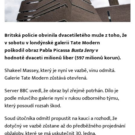
Britská policie obvinila dvacetiletého muže z toho, že
v sobotu v londýnské galerii Tate Modern
poškodil obraz Pabla Picassa
Busta
ženy
v
hodnotě dvaceti milionů liber (597 milionů korun).
Shakeel Massey, který je nyní ve vazbě, vinu odmítá.
Galerie Tate Modern zůstává otevřená.
Server BBC uvedl, že obraz byl zřejmě potrhán. Dílo je
podle mluvčího galerie nyní v rukou odborného týmu,
který posoudí rozsah škod.
Soud útočníka odmítl propustit na kauci a rozhodl, že
dotyčný ve vazbě zůstane až do předběžného projednání
obžaloby, které se má uskutečnit 30. ledna.