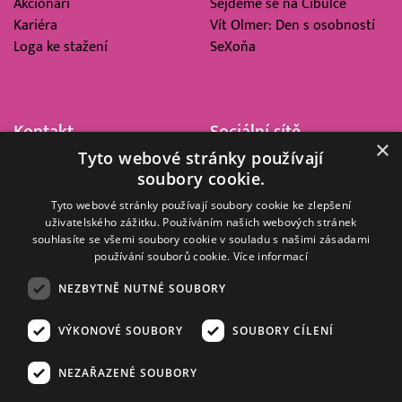
Akcionáři
Sejdeme se na Cibulce
Kariéra
Vít Olmer: Den s osobností
Loga ke stažení
SeXoňa
Kontakt
Sociální sítě
×
Tyto webové stránky používají
Barrandov Televizní Studio,
soubory cookie.
a.s.
Kříženeckého nám. 322
Tyto webové stránky používají soubory cookie ke zlepšení
uživatelského zážitku. Používáním našich webových stránek
152 00 Praha 5
souhlasíte se všemi soubory cookie v souladu s našimi zásadami
IČ 416 93 311
používání souborů cookie.
Více informací
dotazy@barrandov.tv
NEZBYTNĚ NUTNÉ SOUBORY
VÝKONOVÉ SOUBORY
SOUBORY CÍLENÍ
© 2008–2026 EMPRESA MEDIA, a.s. Všechna práva vyhrazena.
Kompletní pravidla využívání obsahu webu
najdete ZDE
.
NEZAŘAZENÉ SOUBORY
Zásady ochrany osobních a dalších zpracovávaných údajů
.
Nastavení Cookies
.