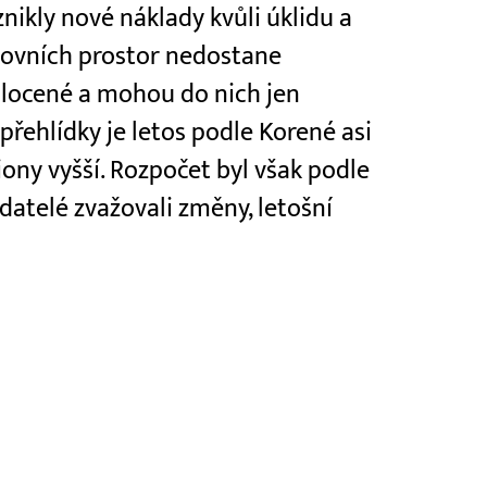
vznikly nové náklady kvůli úklidu a
kovních prostor nedostane
plocené a mohou do nich jen
přehlídky je letos podle Korené asi
iony vyšší. Rozpočet byl však podle
adatelé zvažovali změny, letošní