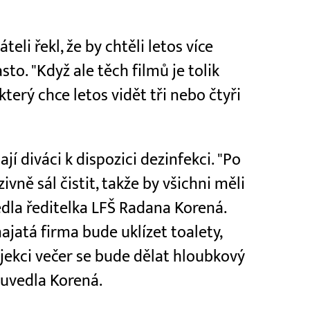
teli řekl, že by chtěli letos více
to. "Když ale těch filmů je tolik
který chce letos vidět tři nebo čtyři
 diváci k dispozici dezinfekci. "Po
vně sál čistit, takže by všichni měli
edla ředitelka LFŠ Radana Korená.
najatá firma bude uklízet toalety,
ojekci večer se bude dělat hloubkový
 uvedla Korená.