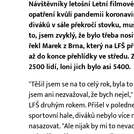
Návštěvníky letošní Letní filmové
opatření kvůli pandemii koronavi
diváků v sále překročí stovku, mu
to, jsem zvyklý, že bylo třeba nos
řekl Marek z Brna, který na LFŠ p
až do konce přehlídky ve středu. 
2500 lidí, loni jich bylo asi 5400.
"Těšil jsem se na to celý rok, byla t
jsem ani nezvažoval, že bych nejel,"
LFŠ druhým rokem. Přišel v poledne 
sportovní hale, diváků nebylo více 
nasazovat. "Ale nijak by mi to nevad