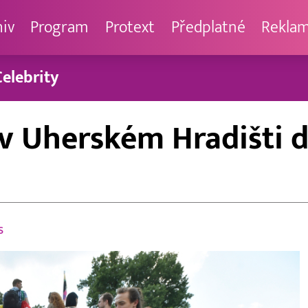
hiv
Program
Protext
Předplatné
Rekla
Celebrity
 v Uherském Hradišti 
s