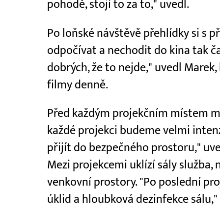
pohodě, stojí to za to," uvedl.
Po loňské návštěvě přehlídky si s přá
odpočívat a nechodit do kina tak čas
dobrých, že to nejde," uvedl Marek, 
filmy denně.
Před každým projekčním místem mají
každé projekci budeme velmi intenzi
přijít do bezpečného prostoru," uv
Mezi projekcemi uklízí sály služba, 
venkovní prostory. "Po poslední pr
úklid a hloubková dezinfekce sálu,"