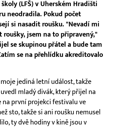
 školy (LFŠ) v Uherském Hradišti
ru neodradila. Pokud počet
sejí si nasadit roušku. "Nevadí mi
it roušky, jsem na to připravený,"
řijel se skupinou přátel a bude tam
Zatím se na přehlídku akreditovalo
o moje jediná letní událost, takže
 uvedl mladý divák, který přijel na
na první projekci festivalu ve
než sto, takže si ani roušku nemusel
ilo, ty dvě hodiny v kině jsou v