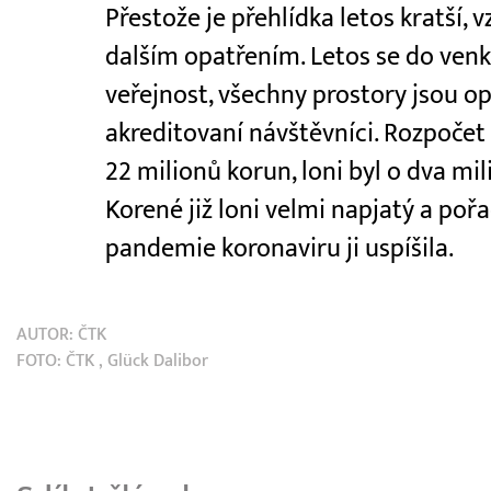
Přestože je přehlídka letos kratší, 
dalším opatřením. Letos se do ven
veřejnost, všechny prostory jsou o
akreditovaní návštěvníci. Rozpočet 
22 milionů korun, loni byl o dva mil
Korené již loni velmi napjatý a poř
pandemie koronaviru ji uspíšila.
AUTOR:
ČTK
FOTO:
ČTK
, Glück Dalibor