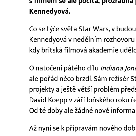
s filmem se ale počítá, prozradil
Kennedyová.
Co se týče světa Star Wars, v budou
Kennedyová v nedělním rozhovoru 
kdy britská filmová akademie udělov
O natočení pátého dílu
Indiana Jon
ale pořád něco brzdí. Sám režisér S
projekty a ještě větší problém před
David Koepp v září loňského roku ř
Od té doby ale žádné nové informa
Až nyní se k přípravám nového do