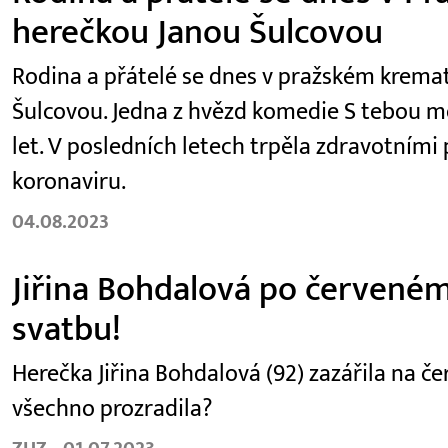
herečkou Janou Šulcovou
Rodina a přátelé se dnes v pražském kremat
Šulcovou. Jedna z hvězd komedie S tebou mě
let. V posledních letech trpěla zdravotními
koronaviru.
04.08.2023
Jiřina Bohdalová po červeném
svatbu!
Herečka Jiřina Bohdalová (92) zazářila na č
všechno prozradila?