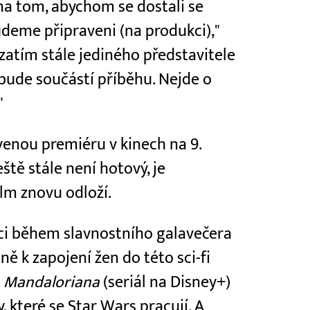
na tom, abychom se dostali se
eme připraveni (na produkci),"
zatím stále jediného představitele
 bude součástí příběhu. Nejde o
"
enou premiéru v kinech na 9.
eště stále není hotový, je
lm znovu odloží.
i během slavnostního galavečera
ně k zapojení žen do této sci-fi
U
Mandaloriana
(seriál na Disney+)
 které se Star Wars pracují. A