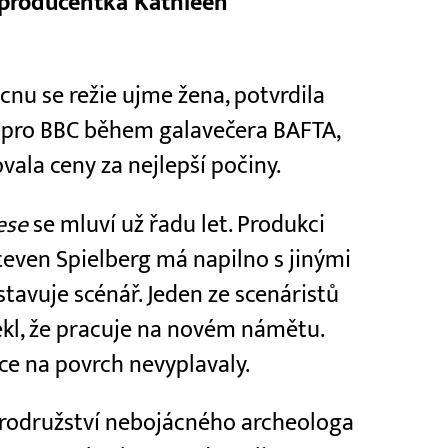
a producentka Kathleen
cnu se režie ujme žena, potvrdila
pro BBC během galavečera BAFTA,
ala ceny za nejlepší počiny.
ese
se mluví už řadu let. Produkci
teven Spielberg má napilno s jinými
stavuje scénář. Jeden ze scenáristů
ekl, že pracuje na novém námětu.
ce na povrch nevyplavaly.
brodružství nebojácného archeologa