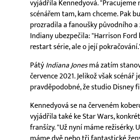
vyjádřila Kennedyová. "Pracujeme 
scénářem tam, kam chceme. Pak bud
prozradila a fanoušky původního a 
Indiany ubezpečila: "Harrison Ford
restart série, ale o její pokračování.
Pátý
Indiana Jones
má zatím stanov
července 2021. Jelikož však scénář j
pravděpodobné, že studio Disney fi
Kennedyová se na červeném koberc
vyjádřila také ke Star Wars, konkrét
franšízy. "Už nyní máme režisérky. 
máme dvě nebo tři fantastické ženy,