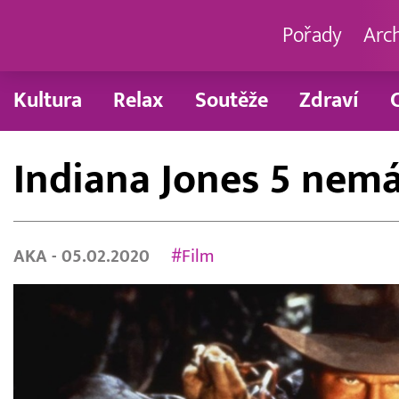
Pořady
Arc
Kultura
Relax
Soutěže
Zdraví
Indiana Jones 5 nemá
AKA
- 05.02.2020
#Film