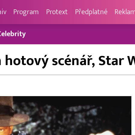
hiv
Program
Protext
Předplatné
Rekla
Celebrity
 hotový scénář, Star 