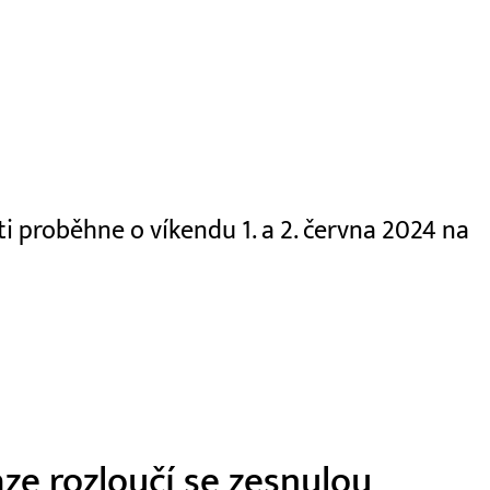
uti proběhne o víkendu 1. a 2. června 2024 na
aze rozloučí se zesnulou