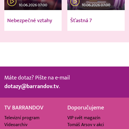
10.06.2026 07:00
10.06.2026 07:00
Nebezpečné vztahy
Šťastná 7
Máte dotaz? Pište na e-mail
dotazy@barrandov.tv
.
TV BARRANDOV
Doporučujeme
Televizní program
VIP svět magazín
Videoarchiv
Tomáš Arsov v akci