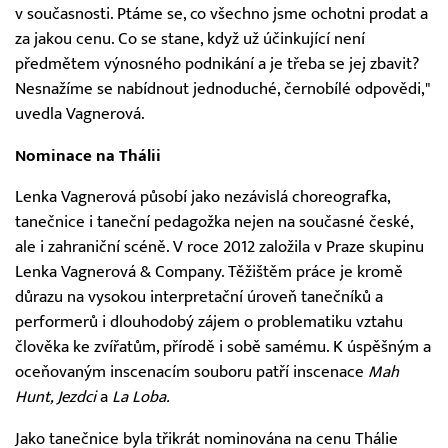
v současnosti. Ptáme se, co všechno jsme ochotni prodat a
za jakou cenu. Co se stane, když už účinkující není
předmětem výnosného podnikání a je třeba se jej zbavit?
Nesnažíme se nabídnout jednoduché, černobílé odpovědi,"
uvedla Vagnerová.
Nominace na Thálii
Lenka Vagnerová působí jako nezávislá choreografka,
tanečnice i taneční pedagožka nejen na současné české,
ale i zahraniční scéně. V roce 2012 založila v Praze skupinu
Lenka Vagnerová & Company. Těžištěm práce je kromě
důrazu na vysokou interpretační úroveň tanečníků a
performerů i dlouhodobý zájem o problematiku vztahu
člověka ke zvířatům, přírodě i sobě samému. K úspěšným a
oceňovaným inscenacím souboru patří inscenace
Mah
Hunt, Jezdci
a
La Loba.
Jako tanečnice byla třikrát nominována na cenu Thálie