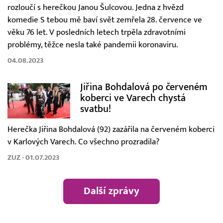
rozloučí s herečkou Janou Šulcovou. Jedna z hvězd
komedie S tebou mě baví svět zemřela 28. července ve
věku 76 let. V posledních letech trpěla zdravotními
problémy, těžce nesla také pandemii koronaviru.
04.08.2023
Jiřina Bohdalová po červeném
koberci ve Varech chystá
svatbu!
Herečka Jiřina Bohdalová (92) zazářila na červeném koberci
v Karlových Varech. Co všechno prozradila?
ZUZ - 01.07.2023
Další zprávy