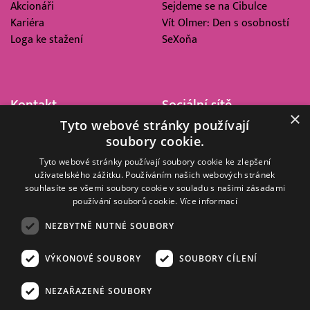
Akcionáři
Sejdeme se na Cibulce
Kariéra
Vít Olmer: Den s osobností
Loga ke stažení
SeXoňa
Kontakt
Sociální sítě
×
Tyto webové stránky používají
Barrandov Televizní Studio,
soubory cookie.
a.s.
Kříženeckého nám. 322
Tyto webové stránky používají soubory cookie ke zlepšení
uživatelského zážitku. Používáním našich webových stránek
152 00 Praha 5
souhlasíte se všemi soubory cookie v souladu s našimi zásadami
IČ 416 93 311
používání souborů cookie.
Více informací
dotazy@barrandov.tv
NEZBYTNĚ NUTNÉ SOUBORY
VÝKONOVÉ SOUBORY
SOUBORY CÍLENÍ
© 2008–2026 EMPRESA MEDIA, a.s. Všechna práva vyhrazena.
Kompletní pravidla využívání obsahu webu
najdete ZDE
.
NEZAŘAZENÉ SOUBORY
Zásady ochrany osobních a dalších zpracovávaných údajů
.