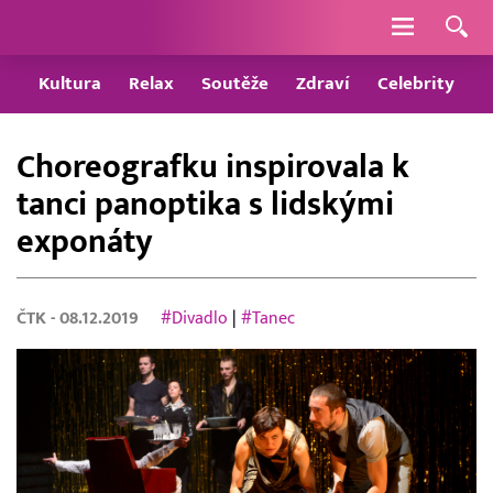
Navigace
Kultura
Relax
Soutěže
Zdraví
Celebrity
Choreografku inspirovala k
tanci panoptika s lidskými
exponáty
ČTK
- 08.12.2019
#Divadlo
|
#Tanec