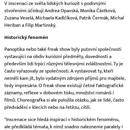
V inscenaci ze světa lidských kuriozit s podivnými
stvořeními účinkují Andrea Opavská, Monika Částková,
Zuzana Veselá, Michaela Kadlčíková, Patrik Čermák, Michal
Heriban a Filip Martinský.
Historický fenomén
Panoptika nebo také freak show byly putovní společnosti
vystavující na obdiv kuriózní předměty, dovednosti a
především lidi trpící různými tělesnými zvláštnostmi. Ty je
často vyřazovaly ze společnosti. A vystavovat ty, kteří
neměli kam jít, bylo vydatným zdrojem příjmů pro majitele,
tedy impresária. O freak show existují četné faktografické
záznamy, reflexe v dobovém tisku, množství románů i
filmů. Choreografka si ale položila otázku, jak se lidé, často
předvádění v klecích nebo na řetězu, cítili.
"Inscenace sice hledá inspiraci v historickém fenoménu,
ale předkládá témata, k nimž snadno nalezneme paralely i