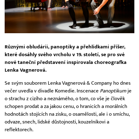
Různými obludárii, panoptiky a přehlídkami příšer,
které dosáhly svého vrcholu v 19. století, se pro své
nové taneční představení inspirovala choreografka
Lenka Vagnerová.
Se svým souborem Lenka Vagnerová & Company ho dnes
večer uvedla v divadle Komedie. Inscenace
Panoptikum
je
o strachu z cizího a neznámého, o tom, co vše je člověk
schopen prodat a za jakou cenu, o hranicích a morálních
hodnotách stojících na zisku, o osamělosti, ale i o smíchu,
odvaze, snech, lidské důstojnosti, kouzelníkovi a
reflektorech.