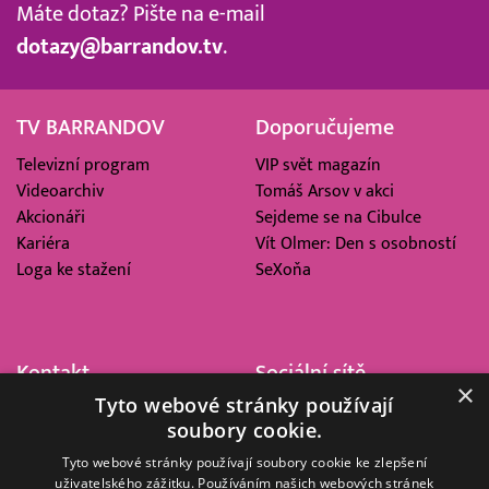
Máte dotaz? Pište na e-mail
dotazy@barrandov.tv
.
TV BARRANDOV
Doporučujeme
Televizní program
VIP svět magazín
Videoarchiv
Tomáš Arsov v akci
Akcionáři
Sejdeme se na Cibulce
Kariéra
Vít Olmer: Den s osobností
Loga ke stažení
SeXoňa
Kontakt
Sociální sítě
×
Tyto webové stránky používají
Barrandov Televizní Studio,
soubory cookie.
a.s.
Kříženeckého nám. 322
Tyto webové stránky používají soubory cookie ke zlepšení
uživatelského zážitku. Používáním našich webových stránek