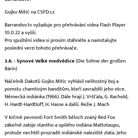
Gojko Mitić na CSFD.cz
Barrandov.tv vyžaduje pro přehrávání videa Flash Player
10.0.22 a vyšší.
Pro spuštění videa si prosím
stáhněte
a nainstalujte
poslední verzi tohoto přehrávače.
3.6. - Synové Velké medvědice
(Die Söhne der großen
Bärin)
Náčelník Dakotů Gojko Mitic vyhlásil nelítostný boj a
pomstu chamtivým banditům, kteří zavraždili jeho otce.
Německá indiánka (1966). Dále hrají J. Vršťala, G. Rachold,
H. Hardt-Hardtloff, H. Hasse a další. Režie J. Mach
V krčmě pevnosti Fort Smith běloch zvaný Red Fox
zákeřně zabije starého a opilého indiána Mattotaupu,
protože nechtěl prozradit indiánské naleziště zlata. Jeho