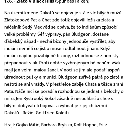
17.6. - Zlato v Black Hills
(Spur des Falken)
Na území kmene Dakotů se objevuje stále víc bílých mužů.
Zlatokopové Pat a Chat zde totiž objevili ložiska zlata a
náčelník Šedý Medvěd se obává, že to indiánům způsobí
velké problémy. Šéf výpravy, pán Bludgeon, dostane
ďábelský nápad - nechá bizony jednoduše vystřílet, aby
indiáni neměli co jíst a museli odtáhnout jinam. Když
indiáni najdou pozabíjené bizony, rozhodnou se z pomsty
přepadnout vlak. Proti dobře vyzbrojeným bělochům však
mají jen velmi malou šanci. V noci se jim ale podaří aspoň
ukradnout pušky a munici. Bludgeon zuřivě pátrá po zlatě a
neštítí se ani vraždy. V přestřelce zabije Chata a těžce zraní
Pata. Náčelníci se poradí a rozhodnou se jednat s bělochy o
míru. Jen Bystrooký Sokol zásadně nesouhlasí a chce s
bílými dobyvateli bojovat a vyhnat je z jejich území
Dakotů… Režie: Gottfried Kolditz
Hrají: Gojko Mitić, Barbara Brylska, Rolf Hoppe, Fritz