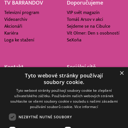
TV BARRANDOV
Doporučujeme
Televizní program
VIP svět magazín
Videoarchiv
Tomáš Arsov v akci
Akcionáři
Sejdeme se na Cibulce
Kariéra
Vít Olmer: Den s osobností
Loga ke stažení
SeXoňa
Kontakt
Sociální sítě
×
Tyto webové stránky používají
Barrandov Televizní Studio,
soubory cookie.
a.s.
Kříženeckého nám. 322
Tyto webové stránky používají soubory cookie ke zlepšení
uživatelského zážitku. Používáním našich webových stránek
152 00 Praha 5
souhlasíte se všemi soubory cookie v souladu s našimi zásadami
IČ 416 93 311
používání souborů cookie.
Více informací
dotazy@barrandov.tv
NEZBYTNĚ NUTNÉ SOUBORY