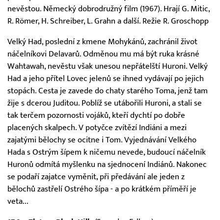
nevěstou. Německý dobrodružný film (1967). Hrají G. Mitic,
R. Römer, H. Schreiber, L. Grahn a další. Režie R. Groschopp
Velký Had, poslední z kmene Mohykánů, zachránil život
náčelníkovi Delavarů. Odměnou mu má být ruka krásné
Wahtawah, nevěstu však unesou nepřátelští Huroni. Velký
Had a jeho přítel Lovec jelenů se ihned vydávají po jejich
stopách. Cesta je zavede do chaty starého Toma, jenž tam
žije s dcerou Juditou. Poblíž se utábořili Huroni, a stali se
tak terčem pozornosti vojáků, kteří dychtí po dobře
placených skalpech. V potyčce zvítězí Indiáni a mezi
zajatými bělochy se ocitne i Tom. Vyjednávání Velkého
Hada s Ostrým šípem k ničemu nevede, budoucí náčelník
Huronů odmítá myšlenku na sjednocení Indiánů. Nakonec
se podaří zajatce vyměnit, při předávání ale jeden z
bělochů zastřelí Ostrého šípa - a po krátkém příměří je
veta...