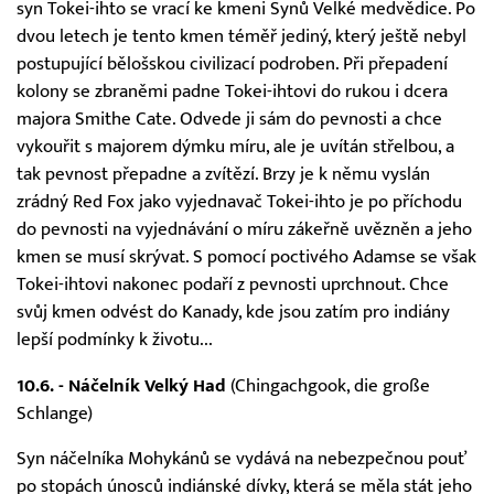
syn Tokei-ihto se vrací ke kmeni Synů Velké medvědice. Po
dvou letech je tento kmen téměř jediný, který ještě nebyl
postupující bělošskou civilizací podroben. Při přepadení
kolony se zbraněmi padne Tokei-ihtovi do rukou i dcera
majora Smithe Cate. Odvede ji sám do pevnosti a chce
vykouřit s majorem dýmku míru, ale je uvítán střelbou, a
tak pevnost přepadne a zvítězí. Brzy je k němu vyslán
zrádný Red Fox jako vyjednavač Tokei-ihto je po příchodu
do pevnosti na vyjednávání o míru zákeřně uvězněn a jeho
kmen se musí skrývat. S pomocí poctivého Adamse se však
Tokei-ihtovi nakonec podaří z pevnosti uprchnout. Chce
svůj kmen odvést do Kanady, kde jsou zatím pro indiány
lepší podmínky k životu...
10.6. - Náčelník Velký Had
(Chingachgook, die große
Schlange)
Syn náčelníka Mohykánů se vydává na nebezpečnou pouť
po stopách únosců indiánské dívky, která se měla stát jeho