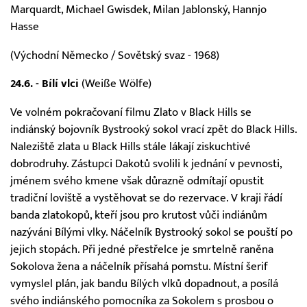
Marquardt, Michael Gwisdek, Milan Jablonský, Hannjo
Hasse
(Východní Německo / Sovětský svaz - 1968)
24.6. - Bílí vlci
(Weiße Wölfe)
Ve volném pokračovaní filmu Zlato v Black Hills se
indiánský bojovník Bystrooký sokol vrací zpět do Black Hills.
Naleziště zlata u Black Hills stále lákají ziskuchtivé
dobrodruhy. Zástupci Dakotů svolili k jednání v pevnosti,
jménem svého kmene však důrazně odmítají opustit
tradiční loviště a vystěhovat se do rezervace. V kraji řádí
banda zlatokopů, kteří jsou pro krutost vůči indiánům
nazýváni Bílými vlky. Náčelník Bystrooký sokol se pouští po
jejich stopách. Při jedné přestřelce je smrtelně raněna
Sokolova žena a náčelník přísahá pomstu. Místní šerif
vymyslel plán, jak bandu Bílých vlků dopadnout, a posílá
svého indiánského pomocníka za Sokolem s prosbou o