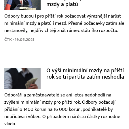
mzdy a platů
Odbory budou i pro příští rok požadovat výraznější nárůst
minimální mzdy a platů i mezd. Přesné požadavky zatím ale
nestanovily, nejdřív chtějí znát rámec státního rozpočtu.
ČTK - 19.05.2021
O výši minimální mzdy na příští
rok se tripartita zatím neshodla
Odboráři a zaměstnavatelé se ani letos nedohodli na
zvýšení minimální mzdy pro příští rok. Odbory požadují
přidání o 1400 korun na 16 000 korun, podnikatelé by
nepřidávali vůbec. O případném nárůstu částky rozhodne
vláda.