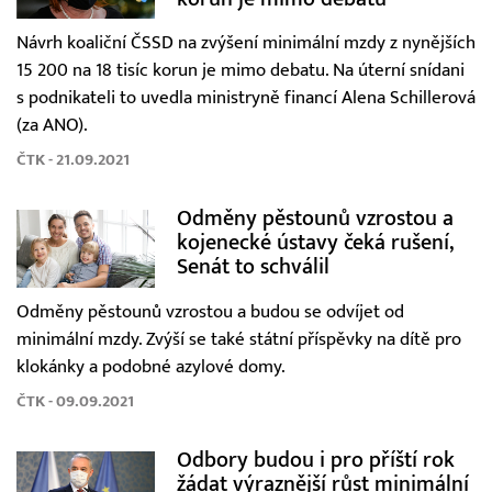
Návrh koaliční ČSSD na zvýšení minimální mzdy z nynějších
15 200 na 18 tisíc korun je mimo debatu. Na úterní snídani
s podnikateli to uvedla ministryně financí Alena Schillerová
(za ANO).
ČTK - 21.09.2021
Odměny pěstounů vzrostou a
kojenecké ústavy čeká rušení,
Senát to schválil
Odměny pěstounů vzrostou a budou se odvíjet od
minimální mzdy. Zvýší se také státní příspěvky na dítě pro
klokánky a podobné azylové domy.
ČTK - 09.09.2021
Odbory budou i pro příští rok
žádat výraznější růst minimální