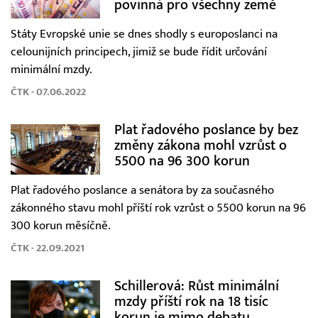
povinná pro všechny země
Státy Evropské unie se dnes shodly s europoslanci na
celounijních principech, jimiž se bude řídit určování
minimální mzdy.
ČTK - 07.06.2022
Plat řadového poslance by bez
změny zákona mohl vzrůst o
5500 na 96 300 korun
Plat řadového poslance a senátora by za současného
zákonného stavu mohl příští rok vzrůst o 5500 korun na 96
300 korun měsíčně.
ČTK - 22.09.2021
Schillerová: Růst minimální
mzdy příští rok na 18 tisíc
korun je mimo debatu