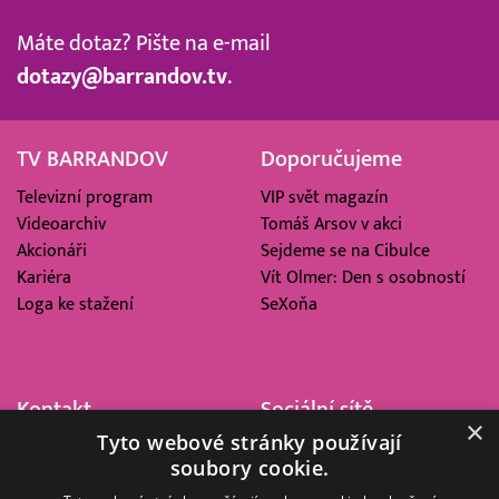
Máte dotaz? Pište na e-mail
dotazy@barrandov.tv
.
TV BARRANDOV
Doporučujeme
Televizní program
VIP svět magazín
Videoarchiv
Tomáš Arsov v akci
Akcionáři
Sejdeme se na Cibulce
Kariéra
Vít Olmer: Den s osobností
Loga ke stažení
SeXoňa
Kontakt
Sociální sítě
×
Tyto webové stránky používají
Barrandov Televizní Studio,
soubory cookie.
a.s.