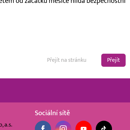
ětem od začátku měsíce hlídá bezpečnostní
Přejít
Sociální sítě
, a.s.