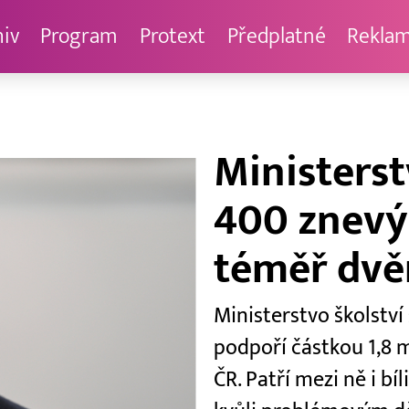
hiv
Program
Protext
Předplatné
Rekla
Ministerst
400 znevý
téměř dvě
Ministerstvo školství 
podpoří částkou 1,8 
ČR. Patří mezi ně i b