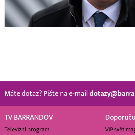
Máte dotaz? Pište na e-mail
dotazy@barra
TV BARRANDOV
Doporuč
Televizní program
VIP svět ma