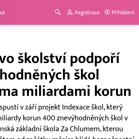
ma
Registrace
Přihlášení
vo školství podpoří
hodněných škol
ma miliardami korun
spustí v září projekt Indexace škol, který
miliardy korun 400 znevýhodněných škol v
ílinská základní škola Za Chlumem, kterou