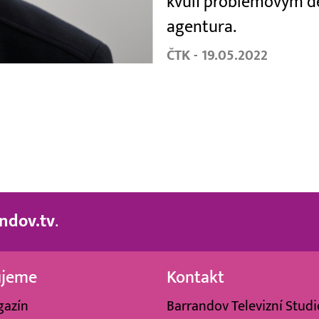
kvůli problémovým d
agentura.
ČTK - 19.05.2022
ndov.tv
.
ujeme
Kontakt
gazín
Barrandov Televizní Studio