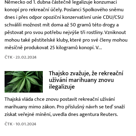
Německo od 1. dubna částečně legalizuje konzumaci
konopí pro rekreační účely. Poslanci Spolkového sněmu
dnes i přes odpor opoziční konzervativní unie CDU/CSU
schválili možnost mít doma až 50 gramů této drogy a
pěstovat pro svou potřebu nejvýše tři rostliny. Vzniknout
mohou také pěstitelské kluby, které pro své členy mohou
měsíčně produkovat 25 kilogramů konopí. V...
ČTK - 23.02.2024
Thajsko zvažuje, že rekreační
užívání marihuany znovu
ilegalizuje
Thajská vláda chce znovu postavit rekreační užívání
marihuany mimo zákon. Pro příslušný návrh se teď snaží
získat veřejné mínění, uvedla dnes agentura Reuters.
ČTK - 10.01.2024