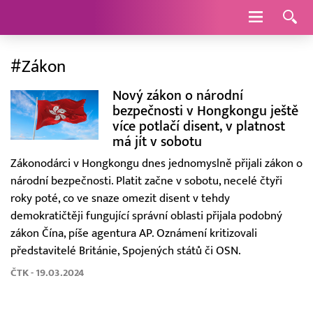
Navigace
#Zákon
Nový zákon o národní
bezpečnosti v Hongkongu ještě
více potlačí disent, v platnost
má jít v sobotu
Zákonodárci v Hongkongu dnes jednomyslně přijali zákon o
národní bezpečnosti. Platit začne v sobotu, necelé čtyři
roky poté, co ve snaze omezit disent v tehdy
demokratičtěji fungující správní oblasti přijala podobný
zákon Čína, píše agentura AP. Oznámení kritizovali
představitelé Británie, Spojených států či OSN.
ČTK - 19.03.2024