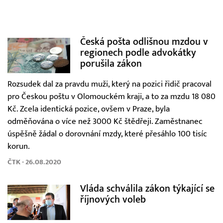
Česká pošta odlišnou mzdou v
regionech podle advokátky
porušila zákon
Rozsudek dal za pravdu muži, který na pozici řidič pracoval
pro Českou poštu v Olomouckém kraji, a to za mzdu 18 080
Kč. Zcela identická pozice, ovšem v Praze, byla
odměňována o více než 3000 Kč štědřeji. Zaměstnanec
úspěšně žádal o dorovnání mzdy, které přesáhlo 100 tisíc
korun.
ČTK - 26.08.2020
Vláda schválila zákon týkající se
říjnových voleb