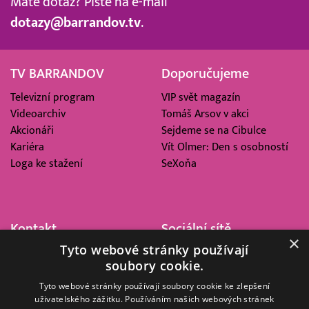
Máte dotaz? Pište na e-mail
dotazy@barrandov.tv
.
TV BARRANDOV
Doporučujeme
Televizní program
VIP svět magazín
Videoarchiv
Tomáš Arsov v akci
Akcionáři
Sejdeme se na Cibulce
Kariéra
Vít Olmer: Den s osobností
Loga ke stažení
SeXoňa
Kontakt
Sociální sítě
×
Tyto webové stránky používají
Barrandov Televizní Studio,
soubory cookie.
a.s.
Kříženeckého nám. 322
Tyto webové stránky používají soubory cookie ke zlepšení
uživatelského zážitku. Používáním našich webových stránek
152 00 Praha 5