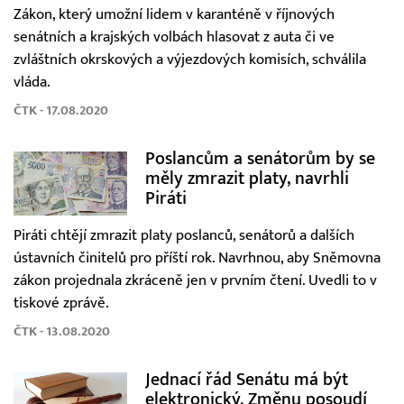
Zákon, který umožní lidem v karanténě v říjnových
senátních a krajských volbách hlasovat z auta či ve
zvláštních okrskových a výjezdových komisích, schválila
vláda.
ČTK - 17.08.2020
Poslancům a senátorům by se
měly zmrazit platy, navrhli
Piráti
Piráti chtějí zmrazit platy poslanců, senátorů a dalších
ústavních činitelů pro příští rok. Navrhnou, aby Sněmovna
zákon projednala zkráceně jen v prvním čtení. Uvedli to v
tiskové zprávě.
ČTK - 13.08.2020
Jednací řád Senátu má být
elektronický. Změnu posoudí