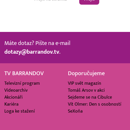
Máte dotaz? Pište na e-mail
dotazy@barrandov.tv
.
TV BARRANDOV
Doporučujeme
Televizní program
VIP svět magazín
Videoarchiv
Tomáš Arsov v akci
Akcionáři
Sejdeme se na Cibulce
Kariéra
Vít Olmer: Den s osobností
Loga ke stažení
SeXoňa