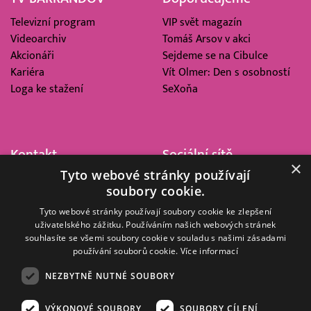
Televizní program
VIP svět magazín
Videoarchiv
Tomáš Arsov v akci
Akcionáři
Sejdeme se na Cibulce
Kariéra
Vít Olmer: Den s osobností
Loga ke stažení
SeXoňa
Kontakt
Sociální sítě
×
Tyto webové stránky používají
Barrandov Televizní Studio,
soubory cookie.
a.s.
Kříženeckého nám. 322
Tyto webové stránky používají soubory cookie ke zlepšení
uživatelského zážitku. Používáním našich webových stránek
152 00 Praha 5
souhlasíte se všemi soubory cookie v souladu s našimi zásadami
IČ 416 93 311
používání souborů cookie.
Více informací
dotazy@barrandov.tv
NEZBYTNĚ NUTNÉ SOUBORY
VÝKONOVÉ SOUBORY
SOUBORY CÍLENÍ