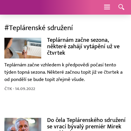
Navigace
#Teplárenské sdružení
Teplárnám začne sezona,
některé zahájí vytápění už ve
čtvrtek
Teplárnám začne vzhledem k předpovědi počasí tento
týden topná sezona. Některé začnou topit již ve čtvrtek a
od pondělí se bude topit zřejmě všude.
ČTK - 14.09.2022
Do čela Teplárenského sdružení
se vrací bývalý premiér Mirek