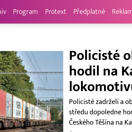
hiv
Program
Protext
Předplatné
Rekla
Policisté 
hodil na 
lokomotiv
Policisté zadrželi a o
středu dopoledne hod
Českého Těšína na Ka