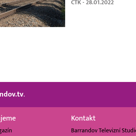
ČTK - 28.01.2022
ndov.tv
.
ujeme
Kontakt
gazín
Barrandov Televizní Studio