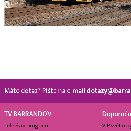
Máte dotaz? Pište na e-mail
dotazy@barra
TV BARRANDOV
Doporuč
Televizní program
VIP svět ma