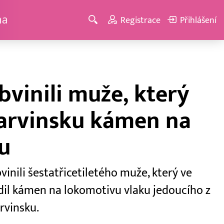
ma
Registrace
Přihlášení
obvinili muže, který
Karvinsku kámen na
u
bvinili šestatřicetiletého muže, který ve
il kámen na lokomotivu vlaku jedoucího z
rvinsku.