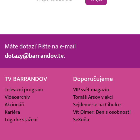
Máte dotaz? Pište na e-mail
dotazy@barrandov.tv
.
TV BARRANDOV
Doporučujeme
Televizní program
VIP svět magazín
Videoarchiv
Tomáš Arsov v akci
Akcionáři
Sejdeme se na Cibulce
Kariéra
Vít Olmer: Den s osobností
Loga ke stažení
SeXoňa