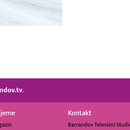
ndov.tv
.
ujeme
Kontakt
gazín
Barrandov Televizní Studio