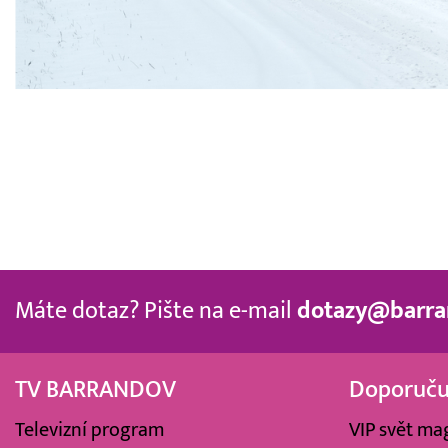
Máte dotaz? Pište na e-mail
dotazy@barra
TV BARRANDOV
Doporuč
Televizní program
VIP svět ma