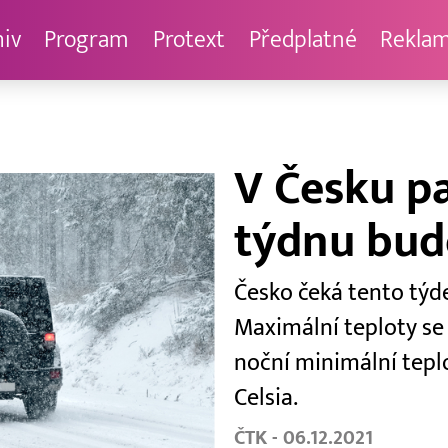
hiv
Program
Protext
Předplatné
Rekla
V Česku pa
týdnu bud
Česko čeká tento týde
Maximální teploty se
noční minimální tepl
Celsia.
ČTK - 06.12.2021