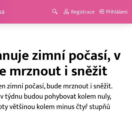
ma
Registrace
Přihlášení
nuje zimní počasí, v
e mrznout i sněžit
n zimní počasí, bude mrznout i sněžit.
 v týdnu budou pohybovat kolem nuly,
oty většinou kolem minus čtyř stupňů