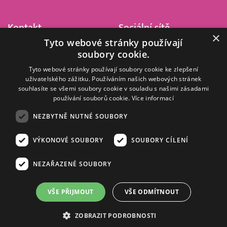
Kontakt
Sociální sítě
×
Tyto webové stránky používají
Barrandov Televizní Studio,
soubory cookie.
a.s.
Kříženeckého nám. 322
Tyto webové stránky používají soubory cookie ke zlepšení
uživatelského zážitku. Používáním našich webových stránek
152 00 Praha 5
souhlasíte se všemi soubory cookie v souladu s našimi zásadami
IČ 416 93 311
používání souborů cookie.
Více informací
dotazy@barrandov.tv
NEZBYTNĚ NUTNÉ SOUBORY
VÝKONOVÉ SOUBORY
SOUBORY CÍLENÍ
© 2008–2026 EMPRESA MEDIA, a.s. Všechna práva vyhrazena.
Kompletní pravidla využívání obsahu webu
najdete ZDE
.
NEZAŘAZENÉ SOUBORY
Zásady ochrany osobních a dalších zpracovávaných údajů
.
Nastavení Cookies
.
Informace o měření sledovanosti videa ve video archivu
VŠE PŘIJMOUT
VŠE ODMÍTNOUT
Nielsen Digital Measurement
. Využíváme grafické podklady z
depositphotos.com
.
ZOBRAZIT PODROBNOSTI