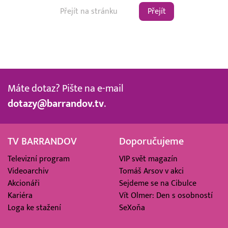
Přejít
Máte dotaz? Pište na e-mail
dotazy@barrandov.tv
.
TV BARRANDOV
Doporučujeme
Televizní program
VIP svět magazín
Videoarchiv
Tomáš Arsov v akci
Akcionáři
Sejdeme se na Cibulce
Kariéra
Vít Olmer: Den s osobností
Loga ke stažení
SeXoňa