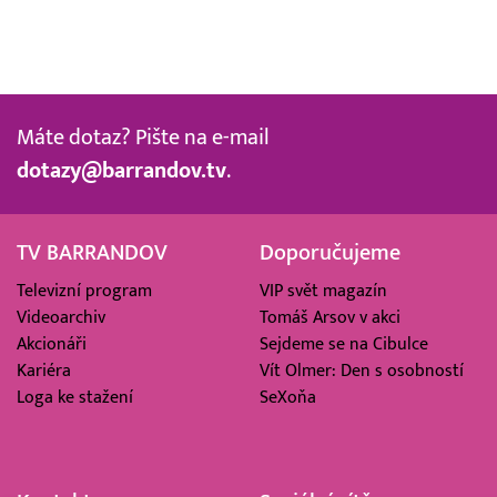
Máte dotaz? Pište na e-mail
dotazy@barrandov.tv
.
TV BARRANDOV
Doporučujeme
Televizní program
VIP svět magazín
Videoarchiv
Tomáš Arsov v akci
Akcionáři
Sejdeme se na Cibulce
Kariéra
Vít Olmer: Den s osobností
Loga ke stažení
SeXoňa