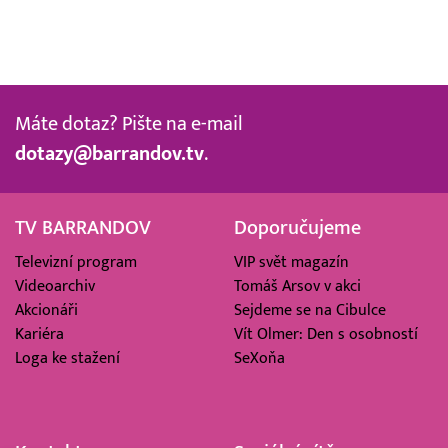
Máte dotaz? Pište na e-mail
dotazy@barrandov.tv
.
TV BARRANDOV
Doporučujeme
Televizní program
VIP svět magazín
Videoarchiv
Tomáš Arsov v akci
Akcionáři
Sejdeme se na Cibulce
Kariéra
Vít Olmer: Den s osobností
Loga ke stažení
SeXoňa