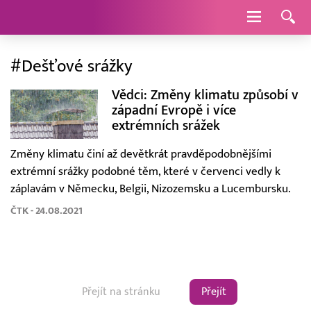
Navigace
#Dešťové srážky
Vědci: Změny klimatu způsobí v
západní Evropě i více
extrémních srážek
Změny klimatu činí až devětkrát pravděpodobnějšími
extrémní srážky podobné těm, které v červenci vedly k
záplavám v Německu, Belgii, Nizozemsku a Lucembursku.
ČTK - 24.08.2021
Přejít