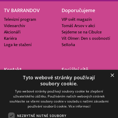
TV BARRANDOV
Doporučujeme
Televizní program
VIP svět magazín
Videoarchiv
Tomáš Arsov v akci
Akcionáři
Sejdeme se na Cibulce
Kariéra
Vít Olmer: Den s osobností
Loga ke stažení
SeXoňa
Kontakt
Sociální sítě
×
Tyto webové stránky používají
Barrandov Televizní Studio,
soubory cookie.
a.s.
Kříženeckého nám. 322
Tyto webové stránky používají soubory cookie ke zlepšení
uživatelského zážitku. Používáním našich webových stránek
152 00 Praha 5
souhlasíte se všemi soubory cookie v souladu s našimi zásadami
IČ 416 93 311
používání souborů cookie.
Více informací
dotazy@barrandov.tv
NEZBYTNĚ NUTNÉ SOUBORY