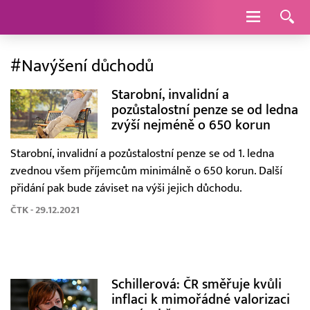
Navigace
#Navýšení důchodů
Starobní, invalidní a
pozůstalostní penze se od ledna
zvýší nejméně o 650 korun
Starobní, invalidní a pozůstalostní penze se od 1. ledna
zvednou všem příjemcům minimálně o 650 korun. Další
přidání pak bude záviset na výši jejich důchodu.
ČTK - 29.12.2021
Schillerová: ČR směřuje kvůli
inflaci k mimořádné valorizaci