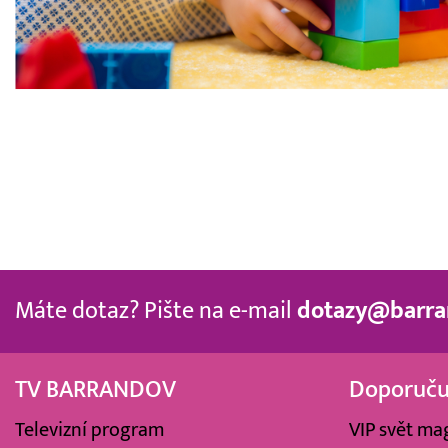
Máte dotaz? Pište na e-mail
dotazy@barra
TV BARRANDOV
Doporuč
Televizní program
VIP svět ma