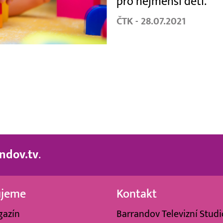
pro nejmenší dětí.
ČTK - 28.07.2021
ndov.tv
.
ujeme
Kontakt
gazín
Barrandov Televizní Studio