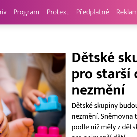
hiv
Program
Protext
Předplatné
Rekla
Dětské sk
pro starší 
nezmění
Dětské skupiny budou 
nezmění. Sněmovna ta
podle níž měly z děts