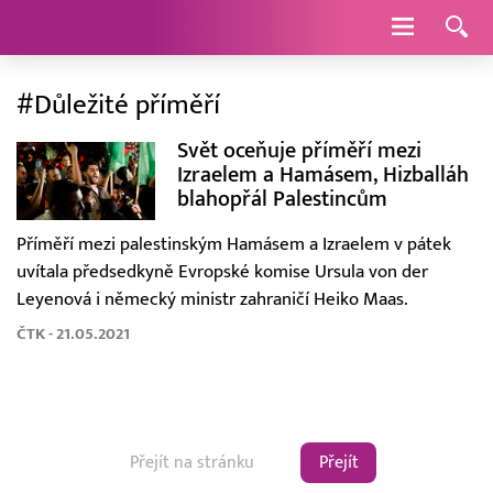
Navigace
#Důležité příměří
Svět oceňuje příměří mezi
Izraelem a Hamásem, Hizballáh
blahopřál Palestincům
Příměří mezi palestinským Hamásem a Izraelem v pátek
uvítala předsedkyně Evropské komise Ursula von der
Leyenová i německý ministr zahraničí Heiko Maas.
ČTK - 21.05.2021
Přejít