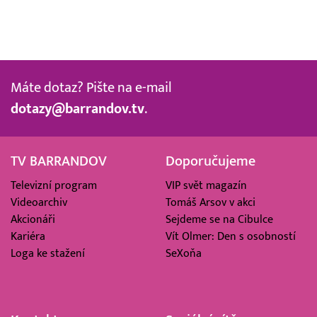
Máte dotaz? Pište na e-mail
dotazy@barrandov.tv
.
TV BARRANDOV
Doporučujeme
Televizní program
VIP svět magazín
Videoarchiv
Tomáš Arsov v akci
Akcionáři
Sejdeme se na Cibulce
Kariéra
Vít Olmer: Den s osobností
Loga ke stažení
SeXoňa