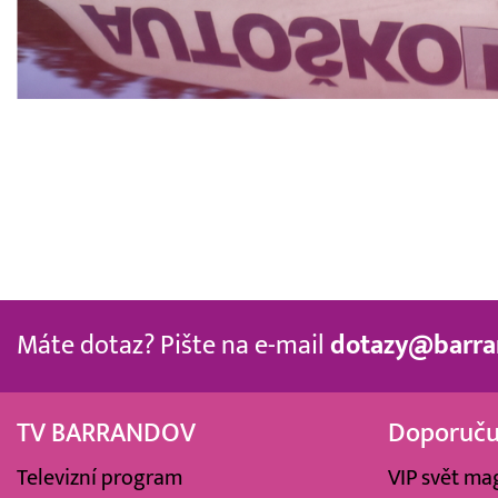
Máte dotaz? Pište na e-mail
dotazy@barra
TV BARRANDOV
Doporuč
Televizní program
VIP svět ma