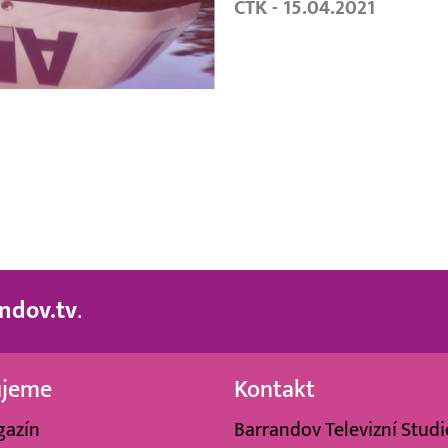
ČTK - 15.04.2021
ndov.tv
.
ujeme
Kontakt
gazín
Barrandov Televizní Studio