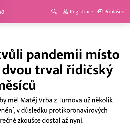
ma
Registrace
Přihlášení
kvůli pandemii místo
dvou trval řidičský
měsíců
by měl Matěj Vrba z Turnova už několik
vnění, v důsledku protikoronavirových
ěrečné zkoušce dostal až nyní.