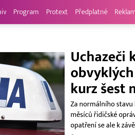
hiv
Program
Protext
Předplatné
Rekla
Uchazeči 
obvyklých 
kurz šest 
Za normálního stavu 
měsíců řidičské oprá
opatření se ale k záv