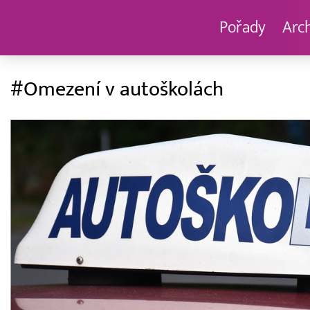
Pořady
Arc
#Omezení v autoškolách