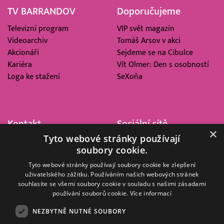
TV BARRANDOV
Doporučujeme
Televizní program
VIP svět magazín
Videoarchiv
Tomáš Arsov v akci
Akcionáři
Sejdeme se na Cibulce
Kariéra
Vít Olmer: Den s osobností
Loga ke stažení
SeXoňa
Kontakt
Sociální sítě
×
Tyto webové stránky používají
Barrandov Televizní Studio,
soubory cookie.
a.s.
Kříženeckého nám. 322
Tyto webové stránky používají soubory cookie ke zlepšení
uživatelského zážitku. Používáním našich webových stránek
152 00 Praha 5
souhlasíte se všemi soubory cookie v souladu s našimi zásadami
IČ 416 93 311
používání souborů cookie.
Více informací
dotazy@barrandov.tv
NEZBYTNĚ NUTNÉ SOUBORY