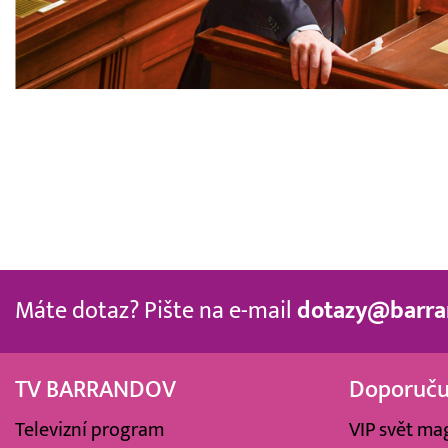
Máte dotaz? Pište na e-mail
dotazy@barra
TV BARRANDOV
Doporuč
Televizní program
VIP svět ma