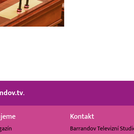
ndov.tv
.
ujeme
Kontakt
gazín
Barrandov Televizní Studio