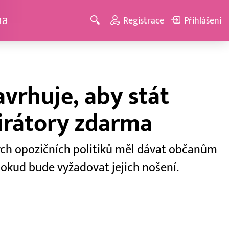
ma
Registrace
Přihlášení
vrhuje, aby stát
irátory zdarma
ých opozičních politiků měl dávat občanům
pokud bude vyžadovat jejich nošení.