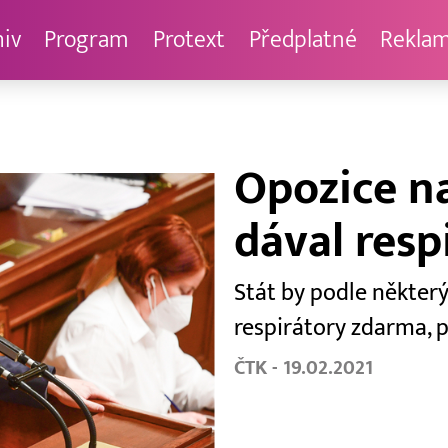
hiv
Program
Protext
Předplatné
Rekla
Opozice na
dával resp
Stát by podle někter
respirátory zdarma, 
ČTK - 19.02.2021