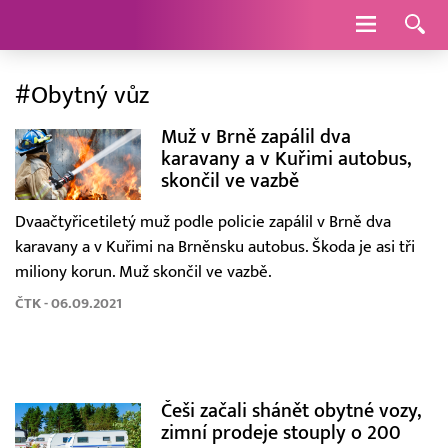
Navigace
#Obytný vůz
Muž v Brně zapálil dva
karavany a v Kuřimi autobus,
skončil ve vazbě
Dvaačtyřicetiletý muž podle policie zapálil v Brně dva
karavany a v Kuřimi na Brněnsku autobus. Škoda je asi tři
miliony korun. Muž skončil ve vazbě.
ČTK - 06.09.2021
Češi začali shánět obytné vozy,
zimní prodeje stouply o 200