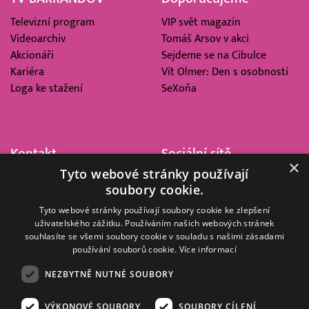
Televizní program
VIP svět magazín
Videoarchiv
Tomáš Arsov v akci
Akcionáři
Sejdeme se na Cibulce
Kariéra
Vít Olmer: Den s osobností
Loga ke stažení
SeXoňa
Kontakt
Sociální sítě
×
Tyto webové stránky používají
Barrandov Televizní Studio,
soubory cookie.
a.s.
Kříženeckého nám. 322
Tyto webové stránky používají soubory cookie ke zlepšení
uživatelského zážitku. Používáním našich webových stránek
152 00 Praha 5
souhlasíte se všemi soubory cookie v souladu s našimi zásadami
IČ 416 93 311
používání souborů cookie.
Více informací
dotazy@barrandov.tv
NEZBYTNĚ NUTNÉ SOUBORY
VÝKONOVÉ SOUBORY
SOUBORY CÍLENÍ