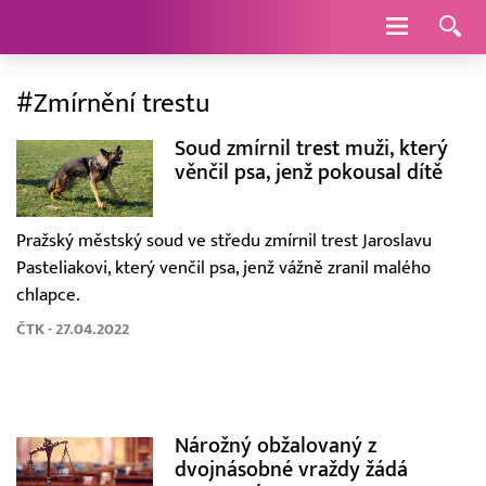
Navigace
#Zmírnění trestu
Soud zmírnil trest muži, který
věnčil psa, jenž pokousal dítě
Pražský městský soud ve středu zmírnil trest Jaroslavu
Pasteliakovi, který venčil psa, jenž vážně zranil malého
chlapce.
ČTK - 27.04.2022
Nárožný obžalovaný z
dvojnásobné vraždy žádá