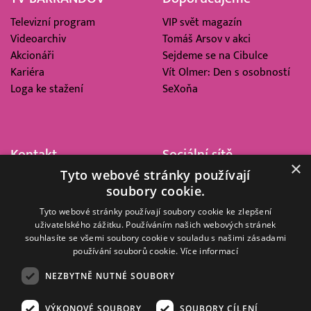
Televizní program
VIP svět magazín
Videoarchiv
Tomáš Arsov v akci
Akcionáři
Sejdeme se na Cibulce
Kariéra
Vít Olmer: Den s osobností
Loga ke stažení
SeXoňa
Kontakt
Sociální sítě
×
Tyto webové stránky používají
Barrandov Televizní Studio,
soubory cookie.
a.s.
Kříženeckého nám. 322
Tyto webové stránky používají soubory cookie ke zlepšení
uživatelského zážitku. Používáním našich webových stránek
152 00 Praha 5
souhlasíte se všemi soubory cookie v souladu s našimi zásadami
IČ 416 93 311
používání souborů cookie.
Více informací
dotazy@barrandov.tv
NEZBYTNĚ NUTNÉ SOUBORY
VÝKONOVÉ SOUBORY
SOUBORY CÍLENÍ