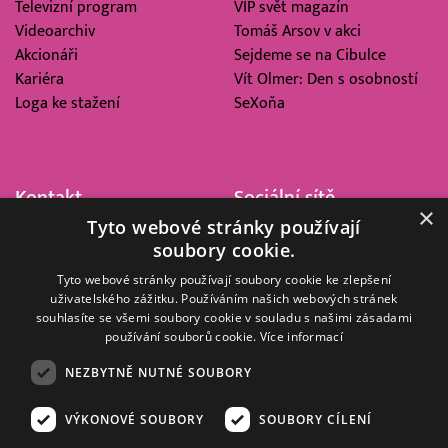
Televizní program
VIP svět magazín
Videoarchiv
Tomáš Arsov v akci
Akcionáři
Sejdeme se na Cibulce
Kariéra
Vít Olmer: Den s osobností
Loga ke stažení
SeXoňa
Kontakt
Sociální sítě
×
Tyto webové stránky používají
Barrandov Televizní Studio,
soubory cookie.
a.s.
Kříženeckého nám. 322
Tyto webové stránky používají soubory cookie ke zlepšení
uživatelského zážitku. Používáním našich webových stránek
152 00 Praha 5
souhlasíte se všemi soubory cookie v souladu s našimi zásadami
IČ 416 93 311
používání souborů cookie.
Více informací
dotazy@barrandov.tv
NEZBYTNĚ NUTNÉ SOUBORY
VÝKONOVÉ SOUBORY
SOUBORY CÍLENÍ
© 2008–2026 EMPRESA MEDIA, a.s. Všechna práva vyhrazena.