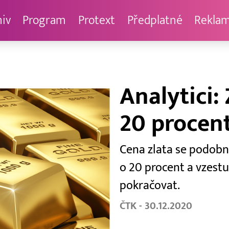
hiv
Program
Protext
Předplatné
Rekla
Analytici: 
20 procent
Cena zlata se podobně
o 20 procent a vzestu
pokračovat.
ČTK - 30.12.2020