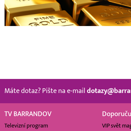
Máte dotaz? Pište na e-mail
dotazy@barra
TV BARRANDOV
Doporuč
Televizní program
VIP svět ma