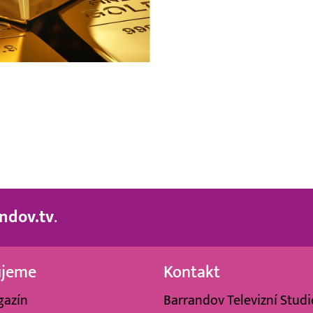
ndov.tv
.
ujeme
Kontakt
gazín
Barrandov Televizní Studio