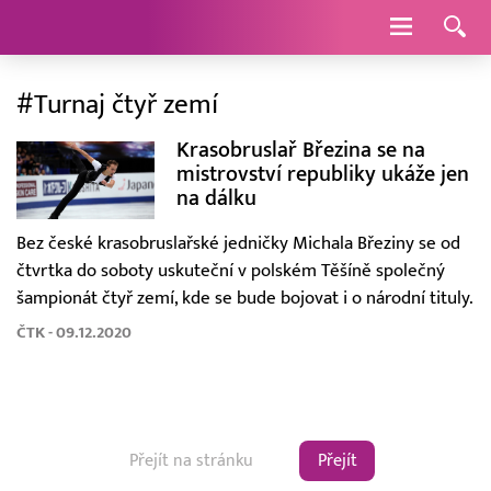
Navigace
#Turnaj čtyř zemí
Krasobruslař Březina se na
mistrovství republiky ukáže jen
na dálku
Bez české krasobruslařské jedničky Michala Březiny se od
čtvrtka do soboty uskuteční v polském Těšíně společný
šampionát čtyř zemí, kde se bude bojovat i o národní tituly.
ČTK - 09.12.2020
Přejít