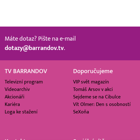
Máte dotaz? Pište na e-mail
dotazy@barrandov.tv
.
TV BARRANDOV
Doporučujeme
Televizní program
VIP svět magazín
Videoarchiv
Tomáš Arsov v akci
Akcionáři
Sejdeme se na Cibulce
Kariéra
Vít Olmer: Den s osobností
Loga ke stažení
SeXoňa