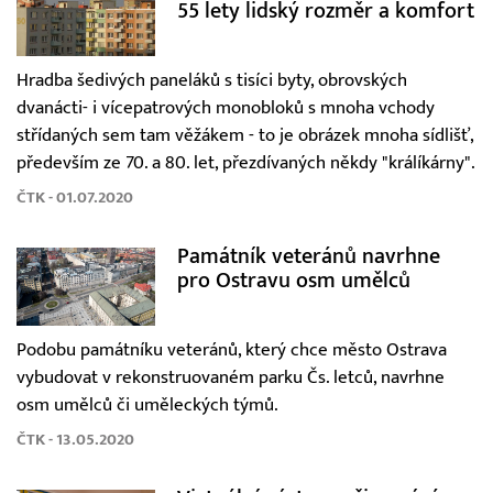
55 lety lidský rozměr a komfort
Hradba šedivých paneláků s tisíci byty, obrovských
dvanácti- i vícepatrových monobloků s mnoha vchody
střídaných sem tam věžákem - to je obrázek mnoha sídlišť,
především ze 70. a 80. let, přezdívaných někdy "králíkárny".
ČTK - 01.07.2020
Památník veteránů navrhne
pro Ostravu osm umělců
Podobu památníku veteránů, který chce město Ostrava
vybudovat v rekonstruovaném parku Čs. letců, navrhne
osm umělců či uměleckých týmů.
ČTK - 13.05.2020