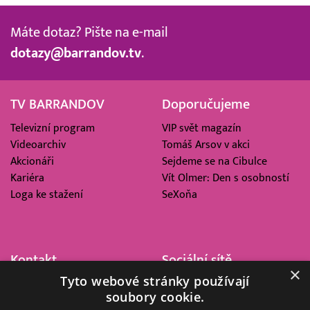
Máte dotaz? Pište na e-mail
dotazy@barrandov.tv
.
TV BARRANDOV
Doporučujeme
Televizní program
VIP svět magazín
Videoarchiv
Tomáš Arsov v akci
Akcionáři
Sejdeme se na Cibulce
Kariéra
Vít Olmer: Den s osobností
Loga ke stažení
SeXoňa
Kontakt
Sociální sítě
×
Tyto webové stránky používají
Barrandov Televizní Studio,
soubory cookie.
a.s.