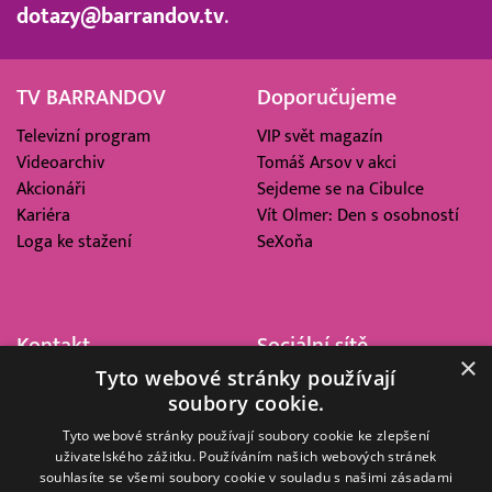
dotazy@barrandov.tv
.
TV BARRANDOV
Doporučujeme
Televizní program
VIP svět magazín
Videoarchiv
Tomáš Arsov v akci
Akcionáři
Sejdeme se na Cibulce
Kariéra
Vít Olmer: Den s osobností
Loga ke stažení
SeXoňa
Kontakt
Sociální sítě
×
Tyto webové stránky používají
Barrandov Televizní Studio,
soubory cookie.
a.s.
Kříženeckého nám. 322
Tyto webové stránky používají soubory cookie ke zlepšení
uživatelského zážitku. Používáním našich webových stránek
152 00 Praha 5
souhlasíte se všemi soubory cookie v souladu s našimi zásadami
IČ 416 93 311