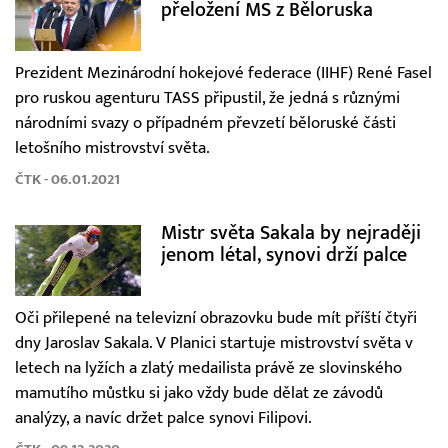
přeložení MS z Běloruska
Prezident Mezinárodní hokejové federace (IIHF) René Fasel
pro ruskou agenturu TASS připustil, že jedná s různými
národními svazy o případném převzetí běloruské části
letošního mistrovství světa.
ČTK - 06.01.2021
Mistr světa Sakala by nejraději
jenom létal, synovi drží palce
Oči přilepené na televizní obrazovku bude mít příští čtyři
dny Jaroslav Sakala. V Planici startuje mistrovství světa v
letech na lyžích a zlatý medailista právě ze slovinského
mamutího můstku si jako vždy bude dělat ze závodů
analýzy, a navíc držet palce synovi Filipovi.