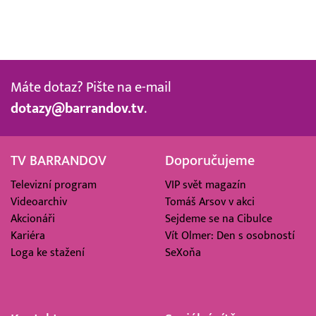
Máte dotaz? Pište na e-mail
dotazy@barrandov.tv
.
TV BARRANDOV
Doporučujeme
Televizní program
VIP svět magazín
Videoarchiv
Tomáš Arsov v akci
Akcionáři
Sejdeme se na Cibulce
Kariéra
Vít Olmer: Den s osobností
Loga ke stažení
SeXoňa