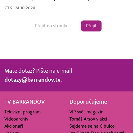
ČTK - 24.10.2020
Přejít
Máte dotaz? Pište na e-mail
dotazy@barrandov.tv
.
TV BARRANDOV
Doporučujeme
Televizní program
VIP svět magazín
Videoarchiv
Tomáš Arsov v akci
Akcionáři
Sejdeme se na Cibulce