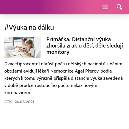
Navigace
#Výuka na dálku
Primářka: Distanční výuka
zhoršila zrak u dětí, déle sledují
monitory
Dvacetiprocentní nárůst počtu dětských pacientů s očními
obtížemi evidují lékaři Nemocnice Agel Přerov, podle
kterých k tomu výrazně přispěla distanční výuka zavedená
v době prudce rostoucího počtu nákaz novým
koronavirem.
ČTK - 24.08.2021