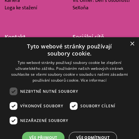
Kariéra
Vít Olmer: Den s osobností
Loga ke stažení
SeXoňa
Kontakt
Sociální sítě
×
Tyto webové stránky používají
Barrandov Televizní Studio,
soubory cookie.
a.s.
Kříženeckého nám. 322
Tyto webové stránky používají soubory cookie ke zlepšení
uživatelského zážitku. Používáním našich webových stránek
152 00 Praha 5
souhlasíte se všemi soubory cookie v souladu s našimi zásadami
IČ 416 93 311
používání souborů cookie.
Více informací
dotazy@barrandov.tv
NEZBYTNĚ NUTNÉ SOUBORY
VÝKONOVÉ SOUBORY
SOUBORY CÍLENÍ
© 2008–2026 EMPRESA MEDIA, a.s. Všechna práva vyhrazena.
Kompletní pravidla využívání obsahu webu
najdete ZDE
.
NEZAŘAZENÉ SOUBORY
Zásady ochrany osobních a dalších zpracovávaných údajů
.
Nastavení Cookies
.
Informace o měření sledovanosti videa ve video archivu
VŠE PŘIJMOUT
VŠE ODMÍTNOUT