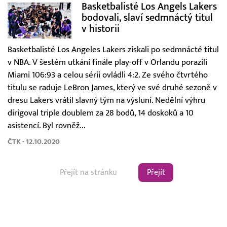
Basketbalisté Los Angels Lakers
bodovali, slaví sedmnáctý titul
v historii
Basketbalisté Los Angeles Lakers získali po sedmnácté titul
v NBA. V šestém utkání finále play-off v Orlandu porazili
Miami 106:93 a celou sérii ovládli 4:2. Ze svého čtvrtého
titulu se raduje LeBron James, který ve své druhé sezoně v
dresu Lakers vrátil slavný tým na výsluní. Nedělní výhru
dirigoval triple doublem za 28 bodů, 14 doskoků a 10
asistencí. Byl rovněž...
ČTK - 12.10.2020
Přejít