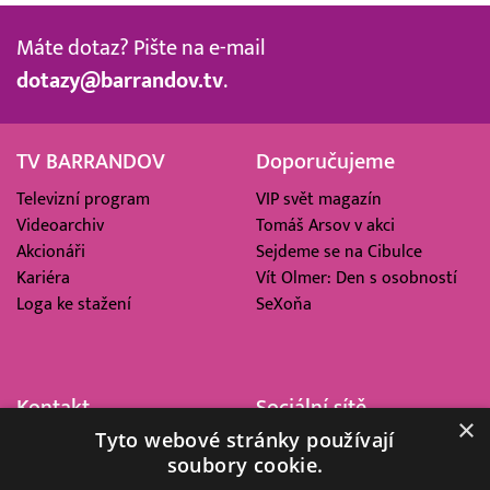
Máte dotaz? Pište na e-mail
dotazy@barrandov.tv
.
TV BARRANDOV
Doporučujeme
Televizní program
VIP svět magazín
Videoarchiv
Tomáš Arsov v akci
Akcionáři
Sejdeme se na Cibulce
Kariéra
Vít Olmer: Den s osobností
Loga ke stažení
SeXoňa
Kontakt
Sociální sítě
×
Tyto webové stránky používají
Barrandov Televizní Studio,
soubory cookie.
a.s.