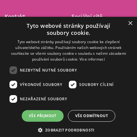
Kontakt
Sociální sítě
×
Tyto webové stránky používají
Barrandov Televizní Studio,
soubory cookie.
a.s.
Kříženeckého nám. 322
Tyto webové stránky používají soubory cookie ke zlepšení
uživatelského zážitku. Používáním našich webových stránek
152 00 Praha 5
souhlasíte se všemi soubory cookie v souladu s našimi zásadami
IČ 416 93 311
používání souborů cookie.
Více informací
dotazy@barrandov.tv
NEZBYTNĚ NUTNÉ SOUBORY
VÝKONOVÉ SOUBORY
SOUBORY CÍLENÍ
© 2008–2026 EMPRESA MEDIA, a.s. Všechna práva vyhrazena.
Kompletní pravidla využívání obsahu webu
najdete ZDE
.
NEZAŘAZENÉ SOUBORY
Zásady ochrany osobních a dalších zpracovávaných údajů
.
Nastavení Cookies
.
Informace o měření sledovanosti videa ve video archivu
VŠE PŘIJMOUT
VŠE ODMÍTNOUT
Nielsen Digital Measurement
. Využíváme grafické podklady z
depositphotos.com
.
ZOBRAZIT PODROBNOSTI