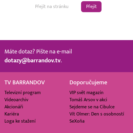
Přejít
Máte dotaz? Pište na e-mail
dotazy@barrandov.tv
.
TV BARRANDOV
Doporučujeme
Televizní program
VIP svět magazín
Videoarchiv
Tomáš Arsov v akci
Akcionáři
Sejdeme se na Cibulce
Kariéra
Vít Olmer: Den s osobností
Loga ke stažení
SeXoňa