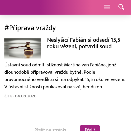
Navigace
#Příprava vraždy
Neslyšící Fabián si odsedí 15,5
roku vězení, potvrdil soud
Ústavní soud odmítl stížnost Martina van Fabiána, jenž
dlouhodobě připravoval vraždu bytné. Podle
pravomocného verdiktu si má odpykat 15,5 roku ve vězení.
V ústavní stížnosti poukazoval na svůj hendikep.
ČTK - 04.09.2020
Přejít