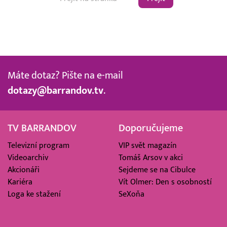
Máte dotaz? Pište na e-mail
dotazy@barrandov.tv
.
TV BARRANDOV
Doporučujeme
Televizní program
VIP svět magazín
Videoarchiv
Tomáš Arsov v akci
Akcionáři
Sejdeme se na Cibulce
Kariéra
Vít Olmer: Den s osobností
Loga ke stažení
SeXoňa