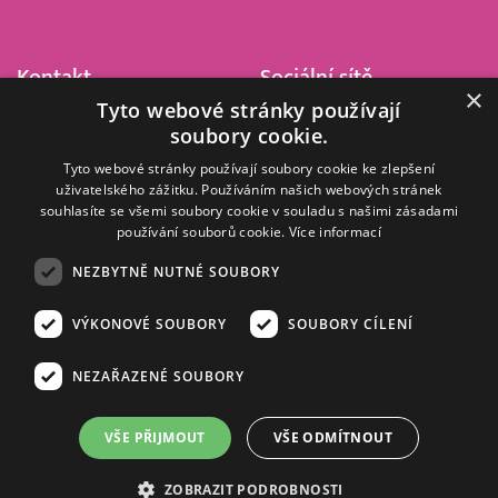
Kontakt
Sociální sítě
×
Tyto webové stránky používají
Barrandov Televizní Studio,
soubory cookie.
a.s.
Kříženeckého nám. 322
Tyto webové stránky používají soubory cookie ke zlepšení
uživatelského zážitku. Používáním našich webových stránek
152 00 Praha 5
souhlasíte se všemi soubory cookie v souladu s našimi zásadami
IČ 416 93 311
používání souborů cookie.
Více informací
dotazy@barrandov.tv
NEZBYTNĚ NUTNÉ SOUBORY
VÝKONOVÉ SOUBORY
SOUBORY CÍLENÍ
© 2008–2026 EMPRESA MEDIA, a.s. Všechna práva vyhrazena.
Kompletní pravidla využívání obsahu webu
najdete ZDE
.
NEZAŘAZENÉ SOUBORY
Zásady ochrany osobních a dalších zpracovávaných údajů
.
Nastavení Cookies
.
Informace o měření sledovanosti videa ve video archivu
VŠE PŘIJMOUT
VŠE ODMÍTNOUT
Nielsen Digital Measurement
. Využíváme grafické podklady z
depositphotos.com
.
ZOBRAZIT PODROBNOSTI