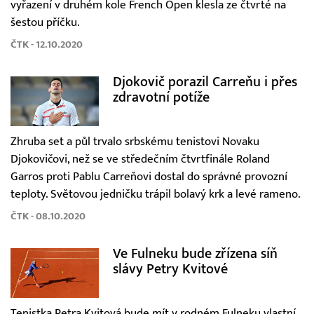
vyřazení v druhém kole French Open klesla ze čtvrté na
šestou příčku.
ČTK - 12.10.2020
Djokovič porazil Carreňu i přes
zdravotní potíže
Zhruba set a půl trvalo srbskému tenistovi Novaku
Djokovičovi, než se ve středečním čtvrtfinále Roland
Garros proti Pablu Carreňovi dostal do správné provozní
teploty. Světovou jedničku trápil bolavý krk a levé rameno.
ČTK - 08.10.2020
Ve Fulneku bude zřízena síň
slávy Petry Kvitové
Tenistka Petra Kvitová bude mít v rodném Fulneku vlastní