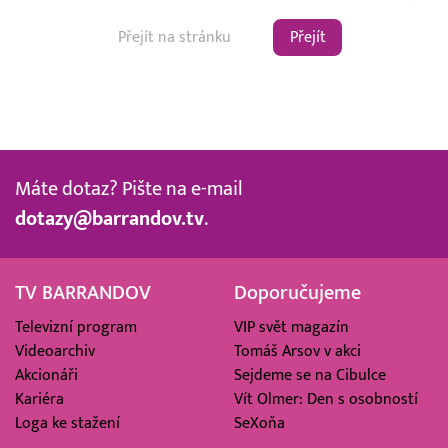
Přejít
Máte dotaz? Pište na e-mail
dotazy@barrandov.tv
.
TV BARRANDOV
Doporučujeme
Televizní program
VIP svět magazín
Videoarchiv
Tomáš Arsov v akci
Akcionáři
Sejdeme se na Cibulce
Kariéra
Vít Olmer: Den s osobností
Loga ke stažení
SeXoňa