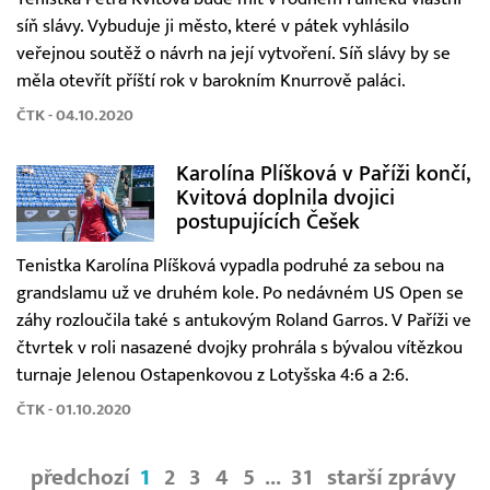
síň slávy. Vybuduje ji město, které v pátek vyhlásilo
veřejnou soutěž o návrh na její vytvoření. Síň slávy by se
měla otevřít příští rok v barokním Knurrově paláci.
ČTK - 04.10.2020
Karolína Plíšková v Paříži končí,
Kvitová doplnila dvojici
postupujících Češek
Tenistka Karolína Plíšková vypadla podruhé za sebou na
grandslamu už ve druhém kole. Po nedávném US Open se
záhy rozloučila také s antukovým Roland Garros. V Paříži ve
čtvrtek v roli nasazené dvojky prohrála s bývalou vítězkou
turnaje Jelenou Ostapenkovou z Lotyšska 4:6 a 2:6.
ČTK - 01.10.2020
předchozí
1
2
3
4
5
...
31
starší zprávy