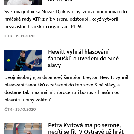
Světová jednička Novak Djokovič byl znovu nominován do
hráčské rady ATP, z níž v srpnu odstoupil, když vytvořil
nezávislou hráčskou organizaci PTPA.
ČTK - 19.11.2020
Hewitt vyhrál hlasování
fanoušků o uvedení do Síně
slávy
Dvojnásobný grandslamový šampion Lleyton Hewitt vyhrál
hlasování fanoušků o zařazení do tenisové Síně slávy, a
dostane tak maximální tříprocentní bonus k hlasům od
hlavní skupiny volitelů.
ČTK - 29.10.2020
Petra Kvitová má po sezoně,
necítí se fit. V Ostravě už hrát