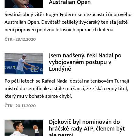
Australian Open
Šestinásobný vítěz Roger Federer se nezúčastní únorového
Australian Open. Devětatřicetiletý švýcarský tenista ještě
není připraven po dvou letošních operacích kolena.
ČTK - 28.12.2020
Jsem nadšený, řekl Nadal po
vybojovaném postupu v
Londýně
Po pěti letech se Rafael Nadal dostal na tenisovém Turnaji
mistrů do semifinále a stále má šanci, že získá cenný titul,
který mu v bohaté sbírce chybí.
ČTK - 20.11.2020
Djokovič byl nominován do
hráčské rady ATP, členem být
ale nesmí