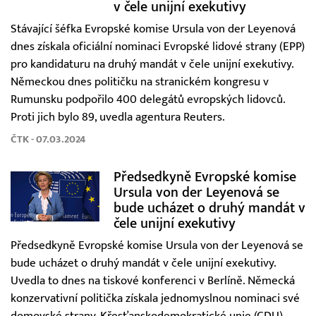
v čele unijní exekutivy
Stávající šéfka Evropské komise Ursula von der Leyenová
dnes získala oficiální nominaci Evropské lidové strany (EPP)
pro kandidaturu na druhý mandát v čele unijní exekutivy.
Německou dnes političku na stranickém kongresu v
Rumunsku podpořilo 400 delegátů evropských lidovců.
Proti jich bylo 89, uvedla agentura Reuters.
ČTK - 07.03.2024
Předsedkyně Evropské komise
Ursula von der Leyenová se
bude ucházet o druhý mandát v
čele unijní exekutivy
Předsedkyně Evropské komise Ursula von der Leyenová se
bude ucházet o druhý mandát v čele unijní exekutivy.
Uvedla to dnes na tiskové konferenci v Berlíně. Německá
konzervativní politička získala jednomyslnou nominaci své
domovské strany, Křesťanskodemokratické unie (CDU).