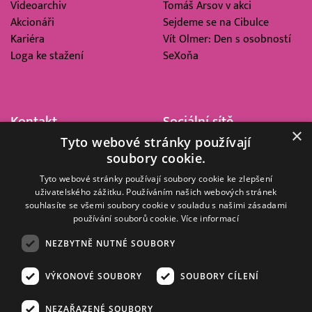
Videoarchiv
Tomáš Arsov v akci
Akcionáři
Sejdeme se na Cibulce
Kariéra
Vít Olmer: Den s osobností
Loga ke stažení
SeXoňa
Kontakt
Sociální sítě
×
Tyto webové stránky používají
Barrandov Televizní Studio,
soubory cookie.
a.s.
Kříženeckého nám. 322
Tyto webové stránky používají soubory cookie ke zlepšení
uživatelského zážitku. Používáním našich webových stránek
152 00 Praha 5
souhlasíte se všemi soubory cookie v souladu s našimi zásadami
IČ 416 93 311
používání souborů cookie.
Více informací
dotazy@barrandov.tv
NEZBYTNĚ NUTNÉ SOUBORY
VÝKONOVÉ SOUBORY
SOUBORY CÍLENÍ
© 2008–2026 EMPRESA MEDIA, a.s. Všechna práva vyhrazena.
Kompletní pravidla využívání obsahu webu
najdete ZDE
.
NEZAŘAZENÉ SOUBORY