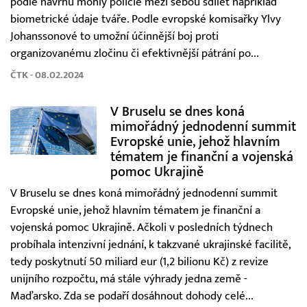
podle návrhu mohly policie mezi sebou sdílet například
biometrické údaje tváře. Podle evropské komisařky Ylvy
Johanssonové to umožní účinnější boj proti
organizovanému zločinu či efektivnější pátrání po...
ČTK - 08.02.2024
V Bruselu se dnes koná
mimořádný jednodenní summit
Evropské unie, jehož hlavním
tématem je finanční a vojenská
pomoc Ukrajině
V Bruselu se dnes koná mimořádný jednodenní summit
Evropské unie, jehož hlavním tématem je finanční a
vojenská pomoc Ukrajině. Ačkoli v posledních týdnech
probíhala intenzivní jednání, k takzvané ukrajinské facilitě,
tedy poskytnutí 50 miliard eur (1,2 bilionu Kč) z revize
unijního rozpočtu, má stále výhrady jedna země -
Maďarsko. Zda se podaří dosáhnout dohody celé...