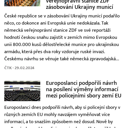
veřejnoprávní stanice ZDF
zásobování Ukrajiny municí
České republice se v zásobování Ukrajiny municí podařilo
něco, co dokonce ani Evropská unie nedokázala. Tak
německá veřejnoprávní stanice ZDF ve své reportáži
hodnotí českou snahu zajistit v zemích mimo Evropskou
unii 800.000 kusů dělostřelecké munice pro ukrajinskou
armádu, která přes dva roky vzdoruje ruské invazi.
Českému návrhu se věnuje také německá zpravodajská...
ČTK - 29.02.2024
Europoslanci podpořili návrh
na posílení výměny informací
mezi policejními sbory zemí EU
Europoslanci dnes podpořili návrh, aby si policejní sbory v
různých zemích EU mohly navzájem vyměňovat více
informací, a to snazším způsobem než dosud. Nově by