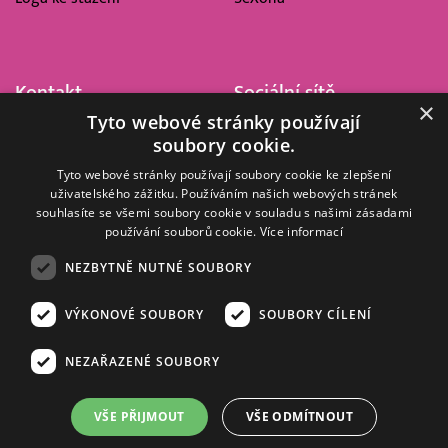
Kontakt
Sociální sítě
×
Tyto webové stránky používají
Barrandov Televizní Studio,
soubory cookie.
a.s.
Kříženeckého nám. 322
Tyto webové stránky používají soubory cookie ke zlepšení
uživatelského zážitku. Používáním našich webových stránek
152 00 Praha 5
souhlasíte se všemi soubory cookie v souladu s našimi zásadami
IČ 416 93 311
používání souborů cookie.
Více informací
dotazy@barrandov.tv
NEZBYTNĚ NUTNÉ SOUBORY
VÝKONOVÉ SOUBORY
SOUBORY CÍLENÍ
© 2008–2026 EMPRESA MEDIA, a.s. Všechna práva vyhrazena.
Kompletní pravidla využívání obsahu webu
najdete ZDE
.
NEZAŘAZENÉ SOUBORY
Zásady ochrany osobních a dalších zpracovávaných údajů
.
Nastavení Cookies
.
Informace o měření sledovanosti videa ve video archivu
VŠE PŘIJMOUT
VŠE ODMÍTNOUT
Nielsen Digital Measurement
. Využíváme grafické podklady z