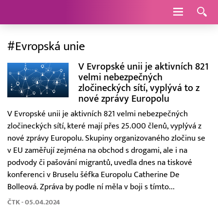
Navigace
#Evropská unie
V Evropské unii je aktivních 821
velmi nebezpečných
zločineckých sítí, vyplývá to z
nové zprávy Europolu
V Evropské unii je aktivních 821 velmi nebezpečných
zločineckých sítí, které mají přes 25.000 členů, vyplývá z
nové zprávy Europolu. Skupiny organizovaného zločinu se
v EU zaměřují zejména na obchod s drogami, ale i na
podvody či pašování migrantů, uvedla dnes na tiskové
konferenci v Bruselu šéfka Europolu Catherine De
Bolleová. Zpráva by podle ní měla v boji s tímto...
ČTK - 05.04.2024