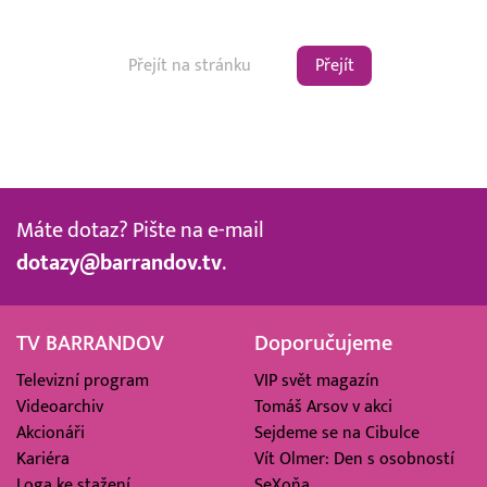
Přejít
Máte dotaz? Pište na e-mail
dotazy@barrandov.tv
.
TV BARRANDOV
Doporučujeme
Televizní program
VIP svět magazín
Videoarchiv
Tomáš Arsov v akci
Akcionáři
Sejdeme se na Cibulce
Kariéra
Vít Olmer: Den s osobností
Loga ke stažení
SeXoňa