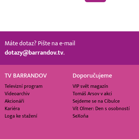
Máte dotaz? Pište na e-mail
dotazy@barrandov.tv
.
TV BARRANDOV
Doporučujeme
Televizní program
VIP svět magazín
Videoarchiv
Tomáš Arsov v akci
Akcionáři
Sejdeme se na Cibulce
Kariéra
Vít Olmer: Den s osobností
Loga ke stažení
SeXoňa