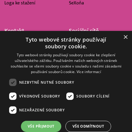
Loga ke stažení
SeXoňa
Kontakt
Sociální sítě
×
Tyto webové stránky používají
Barrandov Televizní Studio,
soubory cookie.
a.s.
Kříženeckého nám. 322
Tyto webové stránky používají soubory cookie ke zlepšení
uživatelského zážitku. Používáním našich webových stránek
152 00 Praha 5
souhlasíte se všemi soubory cookie v souladu s našimi zásadami
IČ 416 93 311
používání souborů cookie.
Více informací
dotazy@barrandov.tv
NEZBYTNĚ NUTNÉ SOUBORY
VÝKONOVÉ SOUBORY
SOUBORY CÍLENÍ
© 2008–2026 EMPRESA MEDIA, a.s. Všechna práva vyhrazena.
Kompletní pravidla využívání obsahu webu
najdete ZDE
.
NEZAŘAZENÉ SOUBORY
Zásady ochrany osobních a dalších zpracovávaných údajů
.
Nastavení Cookies
.
Informace o měření sledovanosti videa ve video archivu
VŠE PŘIJMOUT
VŠE ODMÍTNOUT