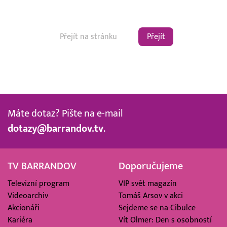
Přejít
Máte dotaz? Pište na e-mail
dotazy@barrandov.tv
.
TV BARRANDOV
Doporučujeme
Televizní program
VIP svět magazín
Videoarchiv
Tomáš Arsov v akci
Akcionáři
Sejdeme se na Cibulce
Kariéra
Vít Olmer: Den s osobností