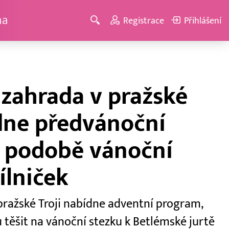
ma
Registrace
Přihlášení
 zahrada v pražské
ídne předvánoční
 podobě vánoční
ílniček
pražské Troji nabídne adventní program,
 těšit na vánoční stezku k Betlémské jurtě