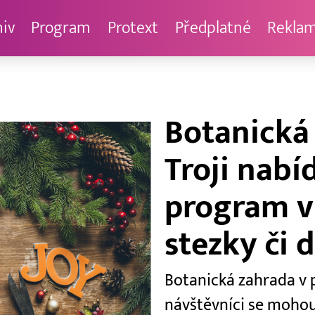
hiv
Program
Protext
Předplatné
Rekla
Botanická
Troji nab
program v
stezky či d
Botanická zahrada v 
návštěvníci se mohou