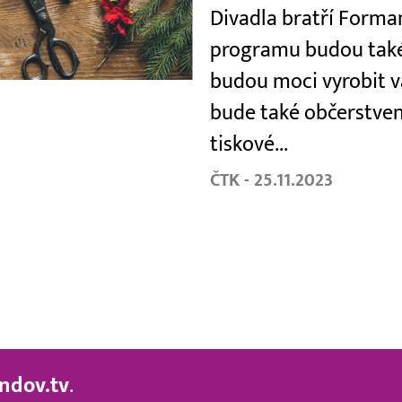
Divadla bratří Forman
programu budou také 
budou moci vyrobit v
bude také občerstven
tiskové...
ČTK - 25.11.2023
ndov.tv
.