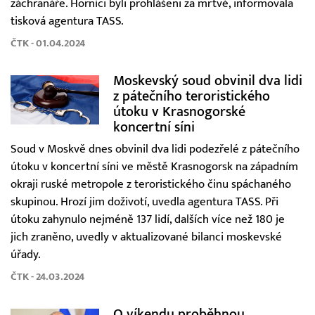
záchranáře. Horníci byli prohlášeni za mrtvé, informovala
tisková agentura TASS.
ČTK - 01.04.2024
Moskevský soud obvinil dva lidi
z pátečního teroristického
útoku v Krasnogorské
koncertní síni
Soud v Moskvě dnes obvinil dva lidi podezřelé z pátečního
útoku v koncertní síni ve městě Krasnogorsk na západním
okraji ruské metropole z teroristického činu spáchaného
skupinou. Hrozí jim doživotí, uvedla agentura TASS. Při
útoku zahynulo nejméně 137 lidí, dalších více než 180 je
jich zraněno, uvedly v aktualizované bilanci moskevské
úřady.
ČTK - 24.03.2024
O víkendu proběhnou