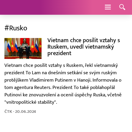
Navigace
#Rusko
Vietnam chce posílit vztahy s
Ruskem, uvedl vietnamský
prezident
Vietnam chce posílit vztahy s Ruskem, řekl vietnamský
prezident To Lam na dnešním setkání se svým ruským
protějškem Vladimirem Putinem v Hanoji. Informovala o
tom agentura Reuters. Prezident To také poblahopřál
Putinovi ke znovuzvolení a ocenil úspěchy Ruska, včetně
"vnitropolitické stability".
ČTK - 20.06.2024