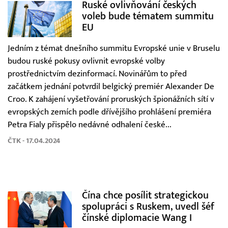
Ruské ovlivňování českých
voleb bude tématem summitu
EU
Jedním z témat dnešního summitu Evropské unie v Bruselu
budou ruské pokusy ovlivnit evropské volby
prostřednictvím dezinformací. Novinářům to před
začátkem jednání potvrdil belgický premiér Alexander De
Croo. K zahájení vyšetřování proruských špionážních sítí v
evropských zemích podle dřívějšího prohlášení premiéra
Petra Fialy přispělo nedávné odhalení české...
ČTK - 17.04.2024
Čína chce posílit strategickou
spolupráci s Ruskem, uvedl šéf
čínské diplomacie Wang I