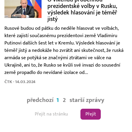
prezidentské volby v Rusku,
výsledek hlasování je téměř
jistý
Rusové budou od pátku do neděle hlasovat ve volbách,
které zajistí současnému prezidentovi země Vladimiru
Putinovi dalších šest let v Kremlu. Výsledek hlasování je
téměř jistý a nedokáže ho zvrátit ani skutečnost, že ruská
armáda se potýká se značnými ztrátami ve válce na
Ukrajině, ani to, že Rusko se kvůli své invazi do sousední
země propadlo do nevídané izolace od...
ČTK - 14.03.2024
předchozí
1
2
starší zprávy
Přejít