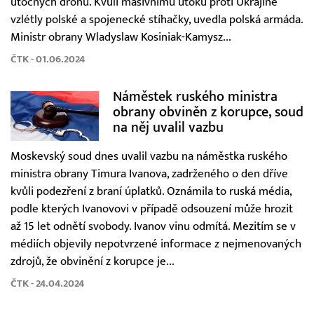
útočných dronů. Kvůli masivnímu útoku proti Ukrajině
vzlétly polské a spojenecké stíhačky, uvedla polská armáda.
Ministr obrany Wladyslaw Kosiniak-Kamysz...
ČTK - 01.06.2024
Náměstek ruského ministra
obrany obviněn z korupce, soud
na něj uvalil vazbu
Moskevský soud dnes uvalil vazbu na náměstka ruského
ministra obrany Timura Ivanova, zadrženého o den dříve
kvůli podezření z braní úplatků. Oznámila to ruská média,
podle kterých Ivanovovi v případě odsouzení může hrozit
až 15 let odnětí svobody. Ivanov vinu odmítá. Mezitím se v
médiích objevily nepotvrzené informace z nejmenovaných
zdrojů, že obvinění z korupce je...
ČTK - 24.04.2024