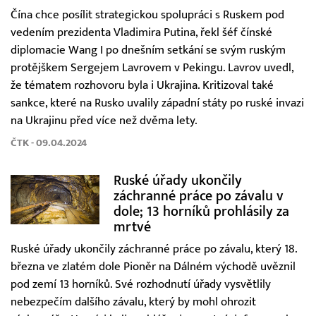
Čína chce posílit strategickou spolupráci s Ruskem pod
vedením prezidenta Vladimira Putina, řekl šéf čínské
diplomacie Wang I po dnešním setkání se svým ruským
protějškem Sergejem Lavrovem v Pekingu. Lavrov uvedl,
že tématem rozhovoru byla i Ukrajina. Kritizoval také
sankce, které na Rusko uvalily západní státy po ruské invazi
na Ukrajinu před více než dvěma lety.
ČTK - 09.04.2024
Ruské úřady ukončily
záchranné práce po závalu v
dole; 13 horníků prohlásily za
mrtvé
Ruské úřady ukončily záchranné práce po závalu, který 18.
března ve zlatém dole Pioněr na Dálném východě uvěznil
pod zemí 13 horníků. Své rozhodnutí úřady vysvětlily
nebezpečím dalšího závalu, který by mohl ohrozit